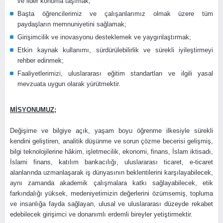
ve lider konuma taşımak;
Başta öğrencilerimiz ve çalışanlarımız olmak üzere tüm
paydaşların memnuniyetini sağlamak;
Girişimcilik ve inovasyonu desteklemek ve yaygınlaştırmak;
Etkin kaynak kullanımı, sürdürülebilirlik ve sürekli iyileştirmeyi
rehber edinmek;
Faaliyetlerimizi, uluslararası eğitim standartları ve ilgili yasal
mevzuata uygun olarak yürütmektir.
MİSYONUMUZ;
Değişime ve bilgiye açık, yaşam boyu öğrenme ilkesiyle sürekli
kendini geliştiren, analitik düşünme ve sorun çözme becerisi gelişmiş,
bilgi teknolojilerine hâkim, işletmecilik, ekonomi, finans, İslam iktisadı,
İslami finans, katılım bankacılığı, uluslararası ticaret, e-ticaret
alanlarında uzmanlaşarak iş dünyasının beklentilerini karşılayabilecek,
aynı zamanda akademik çalışmalara katkı sağlayabilecek, etik
farkındalığı yüksek, medeniyetimizin değerlerini özümsemiş, topluma
ve insanlığa fayda sağlayan, ulusal ve uluslararası düzeyde rekabet
edebilecek girişimci ve donanımlı erdemli bireyler yetiştirmektir.