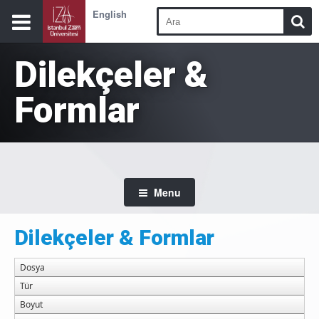
English
Dilekçeler &
Formlar
Menu
Dilekçeler & Formlar
Dosya
Tür
Boyut