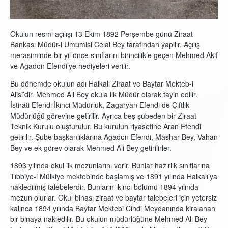
Okulun resmi açılışı 13 Ekim 1892 Perşembe günü Ziraat
Bankası Müdür-i Umumisi Celal Bey tarafından yapılır. Açılış
merasiminde bir yıl önce sınıflarını birincilikle geçen Mehmed Akif
ve Agadon Efendi’ye hediyeleri verilir.
Bu dönemde okulun adı Halkalı Ziraat ve Baytar Mekteb-i
Alisi’dir. Mehmed Ali Bey okula ilk Müdür olarak tayin edilir.
İstirati Efendi İkinci Müdürlük, Zagaryan Efendi de Çiftlik
Müdürlüğü görevine getirilir. Ayrıca beş şubeden bir Ziraat
Teknik Kurulu oluşturulur. Bu kurulun riyasetine Aran Efendi
getirilir. Şube başkanlıklarına Agadon Efendi, Mashar Bey, Vahan
Bey ve ek görev olarak Mehmed Ali Bey getirilirler.
1893 yılında okul ilk mezunlarını verir. Bunlar hazırlık sınıflarına
Tıbbiye-i Mülkiye mektebinde başlamış ve 1891 yılında Halkalı’ya
nakledilmiş talebelerdir. Bunların ikinci bölümü 1894 yılında
mezun olurlar. Okul binası ziraat ve baytar talebeleri için yetersiz
kalınca 1894 yılında Baytar Mektebi Cindi Meydanında kiralanan
bir binaya nakledilir. Bu okulun müdürlüğüne Mehmed Ali Bey