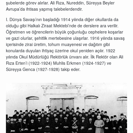
şubelerde görev alırlar. Ali Rıza, Nureddin, Süreyya Beyler
Avrupa’da ihtisas yapmış talebelerdendir.
I. Dünya Savaşı’nın başladığı 1914 yılında diğer okullarda da
olduğu gibi Halkalı Ziraat Mektebi’nde de derslere ara verilir.
Öğretmen ve öğrencilerin büyük çoğunluğu cephelere koşarlar
ve gazi olurlar, şehitlik mertebesine ulaşırlar. 1916 yılında savaş
içerisinde zirai üretim, tohum muayenesi ve dağıtım gibi
konularda duyulan ihtiyaç üzerine okul yeniden açılır. 1922
yılında Okul Müdürlüğü Rektörlük ünvanı alır. İlk Rektör olan Ali
Rıza Erten’i (1922-1924) Muhlis Erkmen (1924-1927) ve
Süreyya Genca (1927-1928) takip eder.