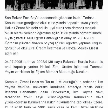
Son Rektör Faik Bey’in döneminde çıkartılan Islah-ı Tedrisat
Kanunu’nun gereğince okul 1928 yılında kapatılır. 1930 yılında
Halkalı Ziraat Mektebi adı ile 3 yıl süreli orta dereceli meslek
okulu olarak yeniden öğretime açılır. 1980 yılında öğretim süresi
4 yıla çıkartılır. Milli Eğitim Bakanlığı’nın onayı ile 2001-2002
Öğrenim yılından itibaren peyzaj ağırlıklı öğretim yapması uygun
görülür ve okul Zirai Üretim İşletmesi ve Peyzaj Meslek Lisesi
adını alır.
04.07.2005 tarih ve 2005/9139 sayılı Bakanlar Kurulu Kararı ile
okul kapatılıp yerine Halkalı Zirai Üretim İşletmesi Tarımsal
Yayım ve Hizmet İçi Eğitim Merkezi Müdürlüğü kurulur.
Kampüs, Ziraat Lisesi ve Tarım İl Müdürlüğü’nün ardından İlim
Yayma Vakfı’na, üniversite kurulması amacıyla tahsis edilir.
İstanbul Sabahattin Zaim Üniversitesi, İlim Yayma Vakfı
tarafından 2547 sayılı Yükseköğretim Kanunu’nun vakıf
yükseköğretim kurumlarına ilişkin hükümlerine tabi olmak üzere,
24.04.2010 tarih ve 5981 sayılı yasa ile kamu tüzel kişiliğine