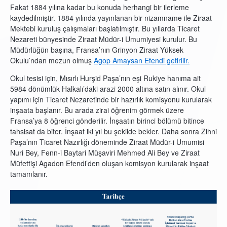
Fakat 1884 yılına kadar bu konuda herhangi bir ilerleme
kaydedilmiştir. 1884 yılında yayınlanan bir nizamname ile Ziraat
Mektebi kuruluş çalışmaları başlatılmıştır. Bu yıllarda Ticaret
Nezareti bünyesinde Ziraat Müdür-i Umumiyesi kurulur. Bu
Müdürlüğün başına, Fransa’nın Grinyon Ziraat Yüksek
Okulu’ndan mezun olmuş
Agop Amaysan Efendi getirilir.
Okul tesisi için, Mısırlı Hurşid Paşa’nın eşi Rukiye hanıma ait
5984 dönümlük Halkalı’daki arazi 2000 altına satın alınır. Okul
yapımı için Ticaret Nezaretinde bir hazırlık komisyonu kurularak
inşaata başlanır. Bu arada zirai öğrenim görmek üzere
Fransa’ya 8 öğrenci gönderilir. İnşaatın birinci bölümü bitince
tahsisat da biter. İnşaat iki yıl bu şekilde bekler. Daha sonra Zihni
Paşa’nın Ticaret Nazırlığı döneminde Ziraat Müdür-i Umumisi
Nuri Bey, Fenn-i Baytari Müşaviri Mehmed Ali Bey ve Ziraat
Müfettişi Agadon Efendi’den oluşan komisyon kurularak inşaat
tamamlanır.