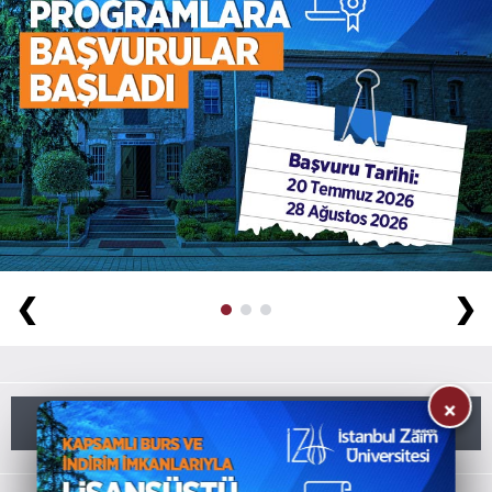
❮
❯
×
MENÜ