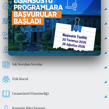
Başvuru
Duyurular
Tez/Proje Süreçleri
Öğrenci Bilgi Kitabı
Sık Sorulan Sorular
Etik Kurul
Lisansüstü Yönetmeliği
Kampüs Bilgi Sistemi