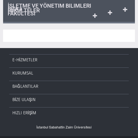
İŞLETME VE YÖNETIM BILIMLERI
STAJ
FAKÜLTELER
FAKÜLTESI
E-HİZMETLER
KURUMSAL
BAĞLANTILAR
BİZE ULAŞIN
HIZLI ERİŞİM
İstanbul Sabahattin Zaim Üniversitesi