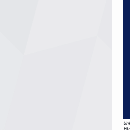
Üni
Yön