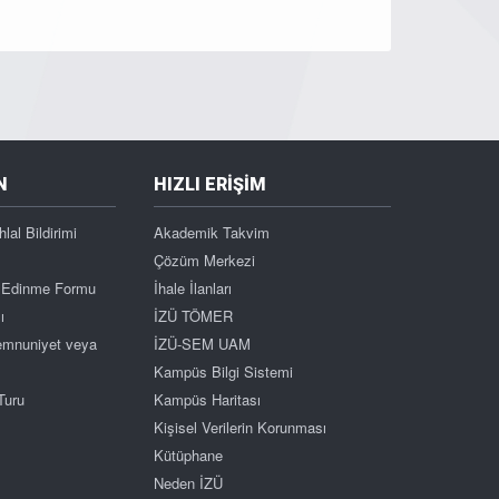
N
HIZLI ERİŞİM
hlal Bildirimi
Akademik Takvim
Çözüm Merkezi
gi Edinme Formu
İhale İlanları
ı
İZÜ TÖMER
Memnuniyet veya
İZÜ-SEM UAM
Kampüs Bilgi Sistemi
Turu
Kampüs Haritası
Kişisel Verilerin Korunması
Kütüphane
Neden İZÜ