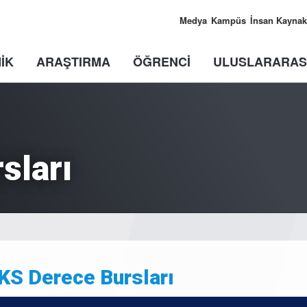
Medya
Kampüs
İnsan Kaynak
İK
ARAŞTIRMA
ÖĞRENCİ
ULUSLARARAS
sları
KS Derece Bursları