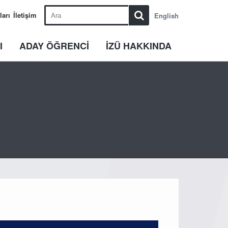
ları
İletişim
English
I
ADAY ÖĞRENCİ
İZÜ HAKKINDA