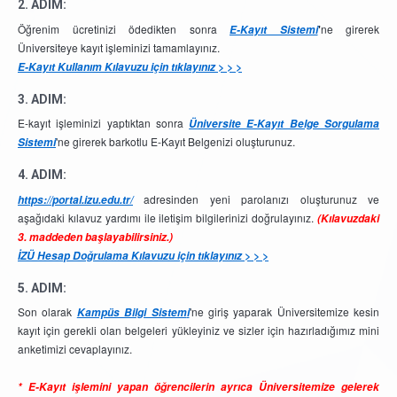
2. ADIM:
Öğrenim ücretinizi ödedikten sonra
'
ne girerek
E-Kayıt Sistemi
Üniversiteye kayıt işleminizi tamamlayınız.
E-Kayıt Kullanım Kılavuzu için tıklayınız > > >
3. ADIM:
E-kayıt işleminizi yaptıktan sonra
Üniversite E-Kayıt Belge Sorgulama
'ne girerek barkotlu E-Kayıt Belgenizi oluşturunuz.
Sistemi
4. ADIM:
adresinden yeni parolanızı oluşturunuz ve
https://portal.izu.edu.tr/
aşağıdaki kılavuz yardımı ile iletişim bilgilerinizi doğrulayınız.
(Kılavuzdaki
3. maddeden başlayabilirsiniz.)
İZÜ Hesap Doğrulama Kılavuzu için tıklayınız > > >
5. ADIM:
Son olarak
'ne giriş yaparak Üniversitemize kesin
Kampüs Bilgi Sistem
i
kayıt için gerekli olan belgeleri yükleyiniz ve sizler için hazırladığımız mini
anketimizi cevaplayınız.
* E-Kayıt işlemini yapan öğrencilerin ayrıca Üniversitemize gelerek