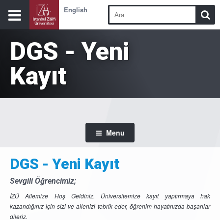
English
DGS - Yeni
Kayıt
Menu
DGS - Yeni Kayıt
Sevgili Öğrencimiz;
İZÜ Ailemize Hoş Geldiniz. Üniversitemize kayıt yaptırmaya hak
kazandığınız için sizi ve ailenizi tebrik eder, öğrenim hayatınızda başarılar
dileriz.