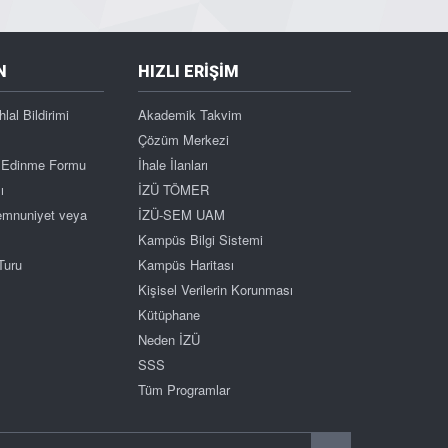
N
HIZLI ERİŞİM
hlal Bildirimi
Akademik Takvim
Çözüm Merkezi
gi Edinme Formu
İhale İlanları
ı
İZÜ TÖMER
Memnuniyet veya
İZÜ-SEM UAM
Kampüs Bilgi Sistemi
Turu
Kampüs Haritası
Kişisel Verilerin Korunması
Kütüphane
Neden İZÜ
SSS
Tüm Programlar