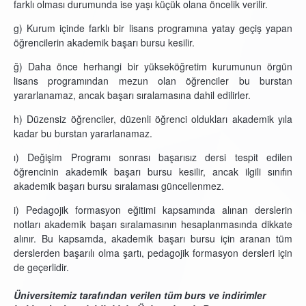
farklı olması durumunda ise yaşı küçük olana öncelik verilir.
g) Kurum içinde farklı bir lisans programına yatay geçiş yapan
öğrencilerin akademik başarı bursu kesilir.
ğ) Daha önce herhangi bir yükseköğretim kurumunun örgün
lisans programından mezun olan öğrenciler bu burstan
yararlanamaz, ancak başarı sıralamasına dahil edilirler.
h) Düzensiz öğrenciler, düzenli öğrenci oldukları akademik yıla
kadar bu burstan yararlanamaz.
ı) Değişim Programı sonrası başarısız dersi tespit edilen
öğrencinin akademik başarı bursu kesilir, ancak ilgili sınıfın
akademik başarı bursu sıralaması güncellenmez.
i) Pedagojik formasyon eğitimi kapsamında alınan derslerin
notları akademik başarı sıralamasının hesaplanmasında dikkate
alınır. Bu kapsamda, akademik başarı bursu için aranan tüm
derslerden başarılı olma şartı, pedagojik formasyon dersleri için
de geçerlidir.
Üniversitemiz tarafından verilen tüm burs ve indirimler