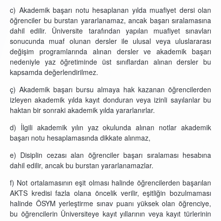
c) Akademik başarı notu hesaplanan yılda muafiyet dersi olan
öğrenciler bu burstan yararlanamaz, ancak başarı sıralamasına
dahil edilir. Üniversite tarafından yapılan muafiyet sınavları
sonucunda muaf olunan dersler ile ulusal veya uluslararası
değişim programlarında alınan dersler ve akademik başarı
nedeniyle yaz öğretiminde üst sınıflardan alınan dersler bu
kapsamda değerlendirilmez.
ç) Akademik başarı bursu almaya hak kazanan öğrencilerden
izleyen akademik yılda kayıt donduran veya izinli sayılanlar bu
haktan bir sonraki akademik yılda yararlanırlar.
d) İlgili akademik yılın yaz okulunda alınan notlar akademik
başarı notu hesaplamasında dikkate alınmaz,
e) Disiplin cezası alan öğrenciler başarı sıralaması hesabına
dahil edilir, ancak bu burstan yararlanamazlar.
f) Not ortalamasının eşit olması halinde öğrencilerden başarılan
AKTS kredisi fazla olana öncelik verilir, eşitliğin bozulmaması
halinde ÖSYM yerleştirme sınav puanı yüksek olan öğrenciye,
bu öğrencilerin Üniversiteye kayıt yıllarının veya kayıt türlerinin