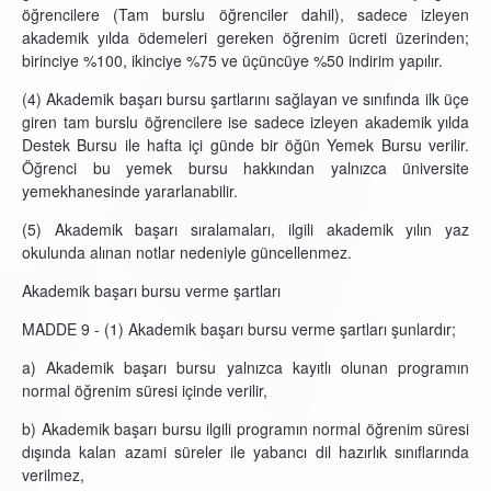
öğrencilere (Tam burslu öğrenciler dahil), sadece izleyen
akademik yılda ödemeleri gereken öğrenim ücreti üzerinden;
birinciye %100, ikinciye %75 ve üçüncüye %50 indirim yapılır.
(4) Akademik başarı bursu şartlarını sağlayan ve sınıfında ilk üçe
giren tam burslu öğrencilere ise sadece izleyen akademik yılda
Destek Bursu ile hafta içi günde bir öğün Yemek Bursu verilir.
Öğrenci bu yemek bursu hakkından yalnızca üniversite
yemekhanesinde yararlanabilir.
(5) Akademik başarı sıralamaları, ilgili akademik yılın yaz
okulunda alınan notlar nedeniyle güncellenmez.
Akademik başarı bursu verme şartları
MADDE 9 - (1) Akademik başarı bursu verme şartları şunlardır;
a) Akademik başarı bursu yalnızca kayıtlı olunan programın
normal öğrenim süresi içinde verilir,
b) Akademik başarı bursu ilgili programın normal öğrenim süresi
dışında kalan azami süreler ile yabancı dil hazırlık sınıflarında
verilmez,