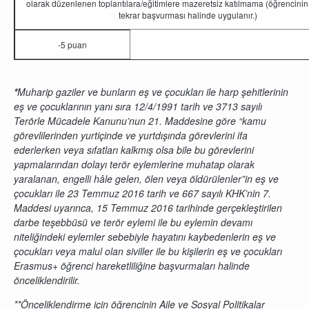
olarak düzenlenen toplantılara/eğitimlere mazeretsiz katılmama (öğrencini
tekrar başvurması halinde uygulanır.)
-5 puan
*
Muharip gaziler ve bunların eş ve çocukları ile harp şehitlerinin
eş ve çocuklarının yanı sıra 12/4/1991 tarih ve 3713 sayılı
Terörle Mücadele Kanunu’nun 21. Maddesine göre “kamu
görevlilerinden yurtiçinde ve yurtdışında görevlerini ifa
ederlerken veya sıfatları kalkmış olsa bile bu görevlerini
yapmalarından dolayı terör eylemlerine muhatap olarak
yaralanan, engelli hâle gelen, ölen veya öldürülenler”in eş ve
çocukları ile 23 Temmuz 2016 tarih ve 667 sayılı KHK’nin 7.
Maddesi uyarınca, 15 Temmuz 2016 tarihinde gerçekleştirilen
darbe teşebbüsü ve terör eylemi ile bu eylemin devamı
niteliğindeki eylemler sebebiyle hayatını kaybedenlerin eş ve
çocukları veya malul olan siviller ile bu kişilerin eş ve çocukları
Erasmus+ öğrenci hareketliliğine başvurmaları halinde
önceliklendirilir.
**Önceliklendirme için öğrencinin Aile ve Sosyal Politikalar