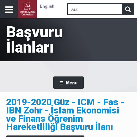
English
Başvuru
İlanları
Menu
2019-2020 Güz - ICM - Fas -
IBN Zohr - İslam Ekonomisi
ve Finans Öğrenim
Hareketliliği Başvuru İlanı