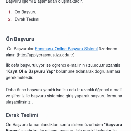
Başvuru işlemi 2 aşamadan oluşmaktadır.
Ön Başvuru
Evrak Teslimi
Ön Başvuru
Ön Başvurular
Erasmus+ Online Başvuru Sistemi
üzerinden
alınır. (http://applyerasmus.izu.edu.tr)
İlk defa başvuruluyor ise öğrenci e-mailinin (izu.edu.tr uzantılı)
"
Kayıt Ol & Başvuru Yap
" bölümüne tıklanarak doğrulanması
gerekmektedir.
Daha önce başvuru yapıldı ise izu.edu.tr uzantılı öğrenci e-maili
ve şifreniz ile başvuru sistemine giriş yaparak başvuru formuna
ulaşabilirsiniz.,
Evrak Teslimi
Ön Başvuru tamamlandıktan sonra sistem üzerinden "
Başvuru
Formu
" yazdırılıp, imzalanıp, başvuru için gerekli belgeler ile