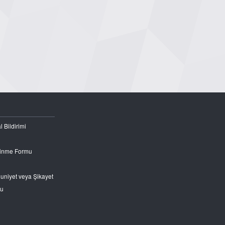
l Bildirimi
Edinme Formu
nuniyet veya Şikayet
ru