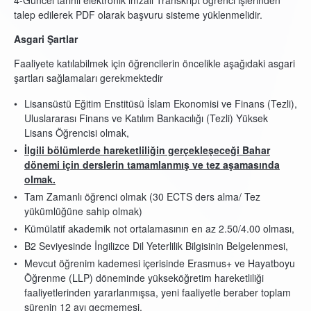
4-Güncel tarihli elektronik imzalı Transkript öğrenci işlerinden
talep edilerek PDF olarak başvuru sisteme yüklenmelidir.
Asgari Şartlar
Faaliyete katılabilmek için öğrencilerin öncelikle aşağıdaki asgari
şartları sağlamaları gerekmektedir
Lisansüstü Eğitim Enstitüsü İslam Ekonomisi ve Finans (Tezli),
Uluslararası Finans ve Katılım Bankacılığı (Tezli) Yüksek
Lisans Öğrencisi olmak,
İlgili bölümlerde hareketliliğin gerçekleşeceği Bahar
dönemi için derslerin tamamlanmış ve tez aşamasında
olmak.
Tam Zamanlı öğrenci olmak (30 ECTS ders alma/ Tez
yükümlüğüne sahip olmak)
Kümülatif akademik not ortalamasının en az 2.50/4.00 olması,
B2 Seviyesinde İngilizce Dil Yeterlilik Bilgisinin Belgelenmesi,
Mevcut öğrenim kademesi içerisinde Erasmus+ ve Hayatboyu
Öğrenme (LLP) döneminde yükseköğretim hareketliliği
faaliyetlerinden yararlanmışsa, yeni faaliyetle beraber toplam
sürenin 12 ayı geçmemesi.