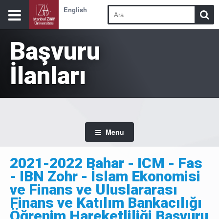
English
Başvuru
İlanları
Menu
2021-2022 Bahar - ICM - Fas
- IBN Zohr - İslam Ekonomisi
ve Finans ve Uluslararası
Finans ve Katılım Bankacılığı
Öğrenim Hareketliliği Başvuru