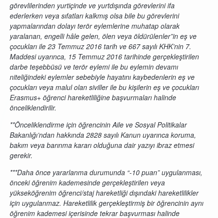
görevlilerinden yurtiçinde ve yurtdışında görevlerini ifa
ederlerken veya sıfatları kalkmış olsa bile bu görevlerini
yapmalarından dolayı terör eylemlerine muhatap olarak
yaralanan, engelli hâle gelen, ölen veya öldürülenler”in eş ve
çocukları ile 23 Temmuz 2016 tarih ve 667 sayılı KHK’nin 7.
Maddesi uyarınca, 15 Temmuz 2016 tarihinde gerçekleştirilen
darbe teşebbüsü ve terör eylemi ile bu eylemin devamı
niteliğindeki eylemler sebebiyle hayatını kaybedenlerin eş ve
çocukları veya malul olan siviller ile bu kişilerin eş ve çocukları
Erasmus+ öğrenci hareketliliğine başvurmaları halinde
önceliklendirilir.
**Önceliklendirme için öğrencinin Aile ve Sosyal Politikalar
Bakanlığı’ndan hakkında 2828 sayılı Kanun uyarınca koruma,
bakım veya barınma kararı olduğuna dair yazıyı ibraz etmesi
gerekir.
***Daha önce yararlanma durumunda “-10 puan” uygulanması,
önceki öğrenim kademesinde gerçekleştirilen veya
yükseköğrenim öğrenci/staj hareketliği dışındaki hareketlilikler
için uygulanmaz. Hareketlilik gerçekleştirmiş bir öğrencinin aynı
öğrenim kademesi içerisinde tekrar başvurması halinde