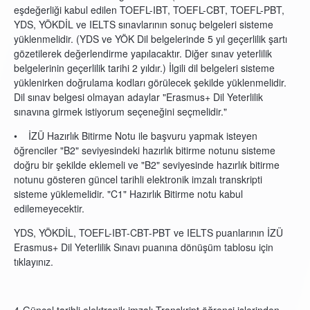
eşdeğerliği kabul edilen TOEFL-IBT, TOEFL-CBT, TOEFL-PBT,
YDS, YÖKDİL ve IELTS sınavlarının sonuç belgeleri sisteme
yüklenmelidir. (YDS ve YÖK Dil belgelerinde 5 yıl geçerlilik şartı
gözetilerek değerlendirme yapılacaktır. Diğer sınav yeterlilik
belgelerinin geçerlilik tarihi 2 yıldır.) İlgili dil belgeleri sisteme
yüklenirken doğrulama kodları görülecek şekilde yüklenmelidir.
Dil sınav belgesi olmayan adaylar "Erasmus+ Dil Yeterlilik
sınavına girmek istiyorum seçeneğini seçmelidir."
• İZÜ Hazırlık Bitirme Notu ile başvuru yapmak isteyen
öğrenciler "B2" seviyesindeki hazırlık bitirme notunu sisteme
doğru bir şekilde eklemeli ve "B2" seviyesinde hazırlık bitirme
notunu gösteren güncel tarihli elektronik imzalı transkripti
sisteme yüklemelidir. "C1" Hazırlık Bitirme notu kabul
edilemeyecektir.
YDS, YÖKDİL, TOEFL-IBT-CBT-PBT ve IELTS puanlarının İZÜ
Erasmus+ Dil Yeterlilik Sınavı puanına dönüşüm tablosu için
tıklayınız.