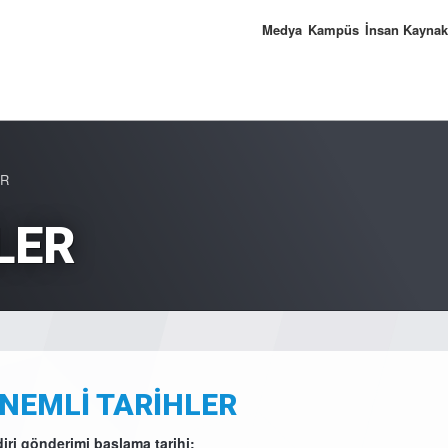
Medya
Kampüs
İnsan Kaynak
ER
LER
NEMLİ TARİHLER
diri gönderimi başlama tarihi: