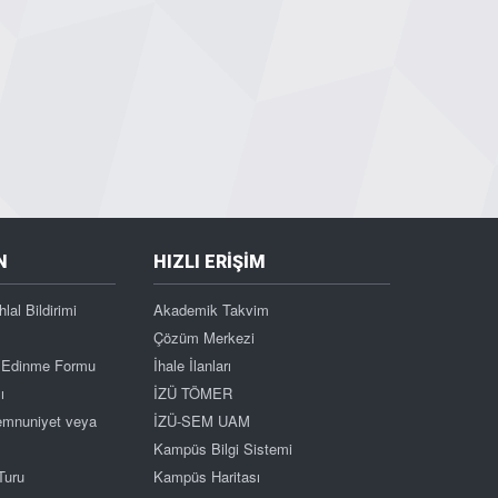
N
HIZLI ERİŞİM
hlal Bildirimi
Akademik Takvim
Çözüm Merkezi
gi Edinme Formu
İhale İlanları
ı
İZÜ TÖMER
Memnuniyet veya
İZÜ-SEM UAM
Kampüs Bilgi Sistemi
Turu
Kampüs Haritası