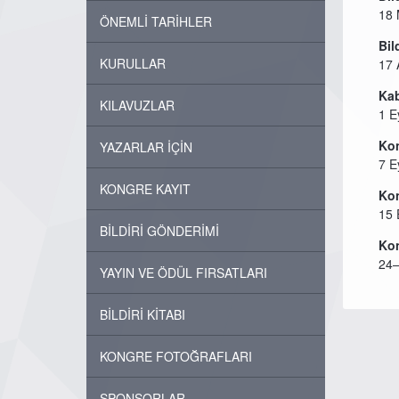
18 
ÖNEMLİ TARİHLER
Bil
KURULLAR
17 
Kab
KILAVUZLAR
1 E
Kon
YAZARLAR İÇİN
7 E
KONGRE KAYIT
Kon
15 
BİLDİRİ GÖNDERİMİ
Kon
24–
YAYIN VE ÖDÜL FIRSATLARI
BİLDİRİ KİTABI
KONGRE FOTOĞRAFLARI
SPONSORLAR