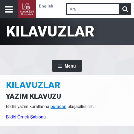
English
KILAVUZLAR
Menu
KILAVUZLAR
YAZIM KLAVUZU
Bildiri yazım kurallarına
buradan
ulaşabilirsiniz.
Bildiri Örnek Şablonu