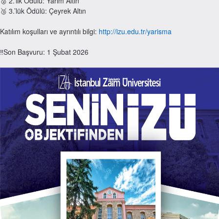
🥈 2.’lik Ödülü: Yarım Altın
🥉 3.’lük Ödülü: Çeyrek Altın
Katılım koşulları ve ayrıntılı bilgi:
http://izu.edu.tr/yarisma
‼Son Başvuru: 1 Şubat 2026