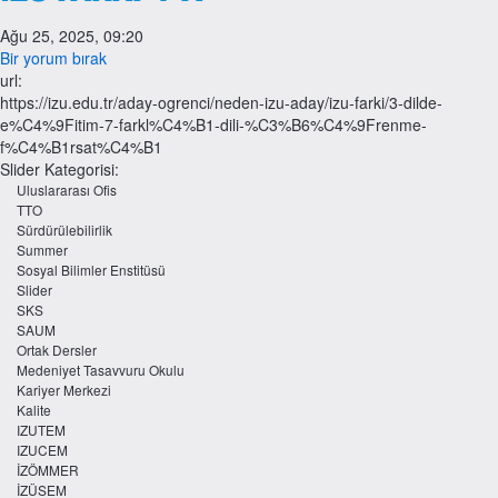
Ağu 25, 2025, 09:20
Bir yorum bırak
url:
https://izu.edu.tr/aday-ogrenci/neden-izu-aday/izu-farki/3-dilde-
e%C4%9Fitim-7-farkl%C4%B1-dili-%C3%B6%C4%9Frenme-
f%C4%B1rsat%C4%B1
Slider Kategorisi:
Uluslararası Ofis
TTO
Sürdürülebilirlik
Summer
Sosyal Bilimler Enstitüsü
Slider
SKS
SAUM
Ortak Dersler
Medeniyet Tasavvuru Okulu
Kariyer Merkezi
Kalite
IZUTEM
IZUCEM
İZÖMMER
İZÜSEM