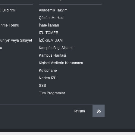
l Bildirimi
Akademik Takvim
Çözüm Merkezi
Edinme Formu
İhale İlanları
İZÜ TÖMER
nuniyet veya Şikayet
İZÜ-SEM UAM
ru
Kampüs Bilgi Sistemi
Kampüs Haritası
Kişisel Verilerin Korunması
Kütüphane
Neden İZÜ
SSS
Tüm Programlar
İletişim