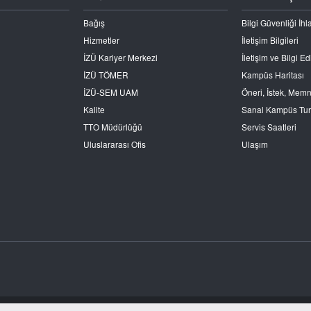
Bağış
Bilgi Güvenliği İhla
Hizmetler
İletişim Bilgileri
İZÜ Kariyer Merkezi
İletişim ve Bilgi 
İZÜ TÖMER
Kampüs Haritası
İZÜ-SEM UAM
Öneri, İstek, Mem
Kalite
Sanal Kampüs Tu
TTO Müdürlüğü
Servis Saatleri
Uluslararası Ofis
Ulaşım