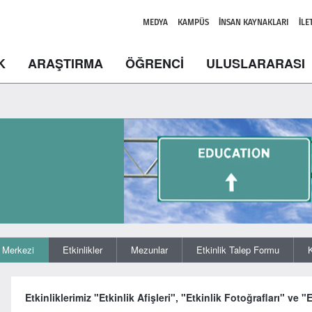
MEDYA
KAMPÜS
İNSAN KAYNAKLARI
İLE
K
ARAŞTIRMA
ÖĞRENCİ
ULUSLARARASI
 Merkezi
Etkinlikler
Mezunlar
Etkinlik Talep Formu
Etkinliklerimiz "Etkinlik Afişleri", "Etkinlik Fotoğrafları" ve "E