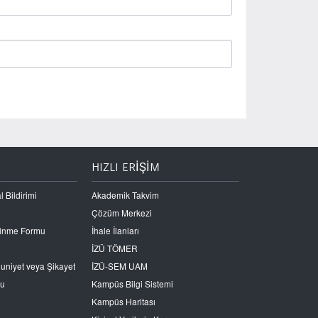
HIZLI ERİŞİM
l Bildirimi
Akademik Takvim
Çözüm Merkezi
Edinme Formu
İhale İlanları
İZÜ TÖMER
nuniyet veya Şikayet
İZÜ-SEM UAM
ru
Kampüs Bilgi Sistemi
Kampüs Haritası