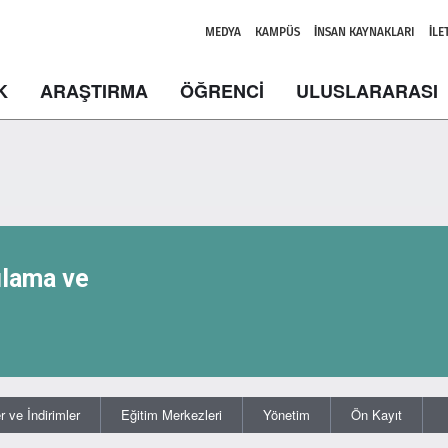
MEDYA
KAMPÜS
İNSAN KAYNAKLARI
İLE
K
ARAŞTIRMA
ÖĞRENCİ
ULUSLARARASI
ulama ve
 ve İndirimler
Eğitim Merkezleri
Yönetim
Ön Kayıt