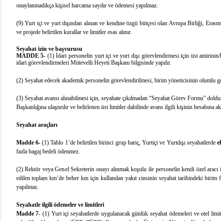
onaylanmadıkça kişisel harcama sayılır ve ödemesi yapılmaz.
(9) Yurt içi ve yurt dışından alınan ve kendine özgü bütçesi olan Avrupa Birliği, Eras
ve projede belirtilen kurallar ve limitler esas alınır.
Seyahat izin ve başvurusu
MADDE 5-
(1) İdari personelin yurt içi ve yurt dışı görevlendirmesi için üst amirinin
idari görevlendirmeleri Mütevelli Heyeti Başkanı bilgisinde yapılır.
(2)
Seyahat edecek akademik personelin görevlendirilmesi, birim yöneticisinin olumlu gö
(3) Seyahat avansı alınabilmesi için, seyahate çıkılmadan “Seyahat Görev Formu” doldur
Başkanlığına ulaştırılır ve belirlenen üst limitler dahilinde avans ilgili kişinin hesabına akt
Seyahat araçları
Madde 6-
(1) Tablo 1’de belirtilen birinci grup hariç, Yurtiçi ve Yurtdışı seyahatlerde
e
fazla bagaj bedeli ödenmez.
(2) Rektör veya Genel Sekreterin onayı alınmak koşulu ile personelin kendi özel aracı
edilen toplam km’de beher km için kullanılan yakıt cinsinin seyahat tarihindeki birim 
yapılmaz.
Seyahatle ilgili ödemeler ve limitleri
Madde 7
- (1) Yurt içi seyahatlerde uygulanacak günlük seyahat ödemeleri ve otel limi