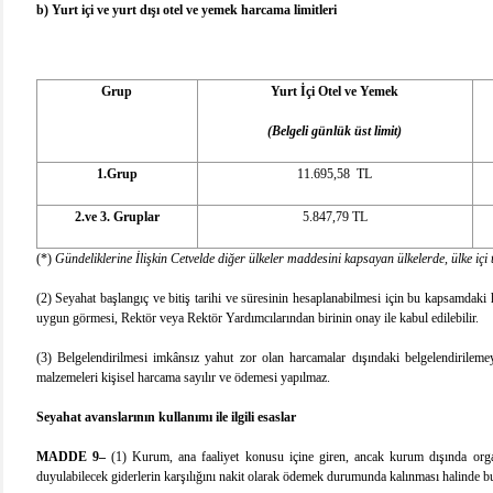
b) Yurt içi ve yurt dışı otel ve yemek harcama limitleri
Grup
Yurt İçi Otel ve Yemek
(Belgeli günlük üst limit)
1.Grup
11.695,58 TL
2.ve 3. Gruplar
5.847,79 TL
(*)
Gündeliklerine İlişkin Cetvelde
diğer ülkeler maddesini kapsayan ülkelerde, ülke içi 
(2) Seyahat başlangıç ve bitiş tarihi ve süresinin
hesaplanabilmesi için bu kapsamdaki h
uygun görmesi, Rektör veya Rektör Yardımcılarından birinin onay ile kabul edilebilir.
(3) Belgelendirilmesi imkânsız yahut zor olan harcamalar dışındaki belgelendirilemey
malzemeleri kişisel harcama sayılır ve ödemesi yapılmaz.
Seyahat avanslarının kullanımı ile ilgili esaslar
MADDE 9–
(1)
Kurum, ana faaliyet konusu içine giren, ancak kurum dışında organi
duyulabilecek giderlerin karşılığını nakit olarak ödemek durumunda kalınması halinde bu 