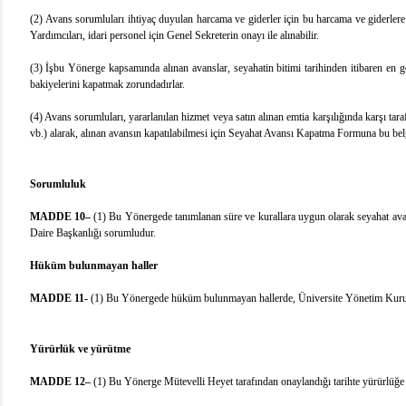
(2)
Avans sorumluları ihtiyaç duyulan harcama ve giderler için
bu harcama ve giderlere
Yardımcıları, idari personel için Genel Sekreterin onayı ile alınabilir.
(3) İşbu Yönerge kapsamında alınan avanslar, seyahatin bitimi tarihinden itibaren en 
bakiyelerini kapatmak zorundadırlar.
(4) Avans sorumluları, yararlanılan hizmet veya satın alınan emtia karşılığında karşı taraf
vb.) alarak, alınan avansın kapatılabilmesi için Seyahat Avansı Kapatma Formuna bu bel
Sorumluluk
MADDE 10–
(1) Bu Yönergede tanımlanan süre ve kurallara uygun olarak seyahat ava
Daire Başkanlığı sorumludur.
Hüküm bulunmayan haller
MADDE 11-
(1) Bu Yönergede hüküm bulunmayan hallerde, Üniversite Yönetim Kurulu 
Yürürlük ve yürütme
MADDE 12–
(1) Bu Yönerge Mütevelli Heyet tarafından onaylandığı tarihte yürürlüğe 