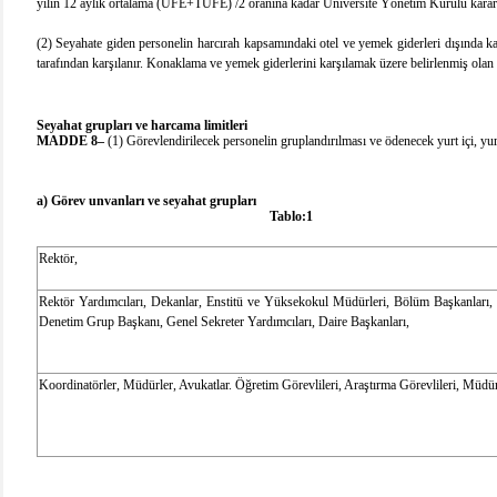
yılın 12 aylık ortalama (ÜFE+TÜFE) /2 oranına kadar Üniversite Yönetim Kurulu kararı
(2) Seyahate giden personelin harcırah kapsamındaki otel ve yemek giderleri dışında kala
tarafından karşılanır. Konaklama ve yemek giderlerini karşılamak üzere belirlenmiş olan 
Seyahat grupları ve harcama limitleri
MADDE 8–
(1) Görevlendirilecek personelin gruplandırılması ve ödenecek yurt içi, yurt 
a) Görev unvanları ve seyahat grupları
Tablo:1
Rektör,
Rektör Yardımcıları, Dekanlar, Enstitü ve Yüksekokul Müdürleri, Bölüm Başkanları, 
Denetim Grup Başkanı, Genel Sekreter Yardımcıları, Daire Başkanları,
Koordinatörler, Müdürler, Avukatlar. Öğretim Görevlileri, Araştırma Görevlileri, Müdü