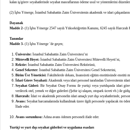
kalan iş/görev seyahatlerinde seyahat masraflarının ödeme usul ve yöntemlerini düzenlem
(2) İşbu Yönerge, İstanbul Sabahattin Zaim Üniversitenin akademik ve idari çalışanlarını
Dayanak
Madde 2-
(1) İşbu Yönerge 2547 sayılı Yükseköğretim Kanunu, 6245 sayılı Harcırah 
Tanımlar
Madde 3-
(1) İşbu Yönerge ’de geçen;
Üniversite:
İstanbul Sabahattin Zaim Üniversitesi’ni
Mütevelli Heyet:
İstanbul Sabahattin Zaim Üniversitesi Mütevelli Heyeti’ni,
Rektör:
İstanbul Sabahattin Zaim Üniversitesi Rektörünü,
Genel Sekreter:
İstanbul Sabahattin Zaim Üniversitesi Genel Sekreterini,
Birim Üst Yöneticisi:
Fakültelerde dekanı, lisansüstü eğitim enstitüsünde enstitü m
İdari Görev Seyahati:
Akademik veya idari personel tarafından Üniversitenin idari 
Seyahat Gideri:
Bir Seyahat Onay Formu ile yurtiçi veya yurtdışında idari görev 
verilecek otel, yemek ve diğer giderleri (Şehir içi ulaşım, otopark ücreti vb.) ile gidiş-
Harcırah:
İdari ve akademik personelin idari amaçlı yurt dışı seyahatlerinde, perso
Avans:
Seyahat harcamalarında kullanılmak üzere ilgili personele yapılacak ön öde
İfade eder.
Avans sorumlusu:
Adına avans ödenen personeli ifade eder.
Yurtiçi ve yurt dışı seyahat giderleri ve uygulama esasları