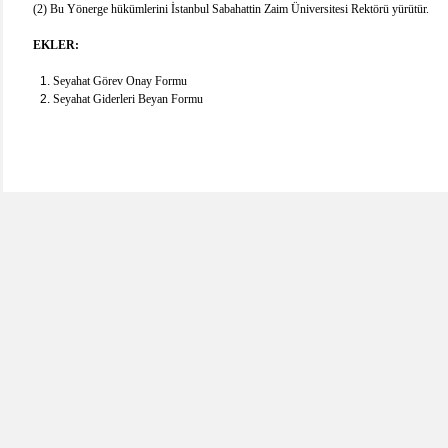
(2) Bu Yönerge hükümlerini İstanbul Sabahattin Zaim Üniversitesi Rektörü yürütür.
EKLER:
Seyahat Görev Onay Formu
Seyahat Giderleri Beyan Formu