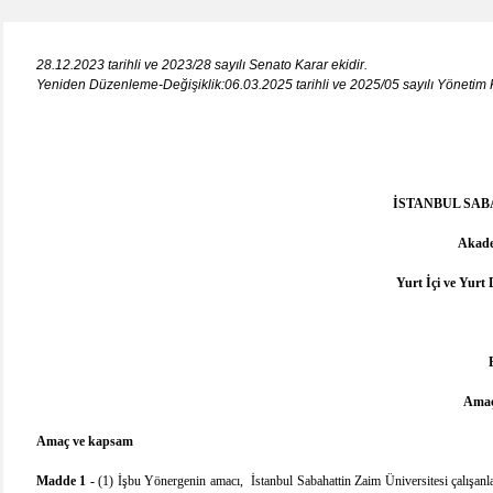
28.12.2023 tarihli ve 2023/28 sayılı Senato Karar ekidir.
Yeniden Düzenleme-Değişiklik:06.03.2025 tarihli ve 2025/05 sayılı Yönetim K
İSTANBUL SAB
Akade
Yurt İçi ve Yurt
Amaç
Amaç ve kapsam
Madde 1 -
(1) İşbu Yönergenin amacı, İstanbul Sabahattin Zaim Üniversitesi çalışanlar