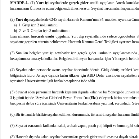
MADDE 4–
(1) Y
urt içi
seyahatlerde
gerçek gider usulü
uygulanır. Ancak konaklama
harcamaların Üniversite adına belgelendirilmesi esastır. Seyahat harcamaları kapsamında fiş
(2)
Yurt dışı
seyahatlerde 6245 sayılı Harcırah Kanunu’nun 34. maddesi uyarınca Cumhurb
a) 1. Grup için
2 nolu sütunu,
b)
2. ve
3. Gruplar için
3 nolu sütunu
Esas alınarak
harcırah usulü
uygulanır. Yurt dışı seyahatlerinde sadece uçak/otobüs vb
seyahatte geçirilen sürenin belirlenmesi Harcırah Kanunu Genel Tebliğleri uyarınca hesap
(3) Sunulan belgeler yurt içi seyahatler için gerçek gider usulünün uygulanmasında gid
hesaplanması amacıyla kullanılır. Belgelendirilmeyen harcamalar işbu Yönergede belirtil
(4) Seyahat eden personele avans seyahat öncesinde ödenir. Gidiş dönüş tarihleri kesin
bölgesinde Euro, Avrupa dışında kalan ülkeler için ABD Dolar cinsinden seyahatten en 
içerisinde Üniversitemiz ilgili banka hesaplarına iade edilir.
(5) Seyahat eden personelin harcırah kapsamı dışında kalan ve bu Yönergede üniversite t
5 iş günü içinde “Seyahat Giderleri Beyan Formu”na
(Ek:)
ekleyerek birim sorumlusun
bakiyesini de bu süre içerisinde Üniversitenin banka hesabına yatırmak zorundadır. Süresi
(6) Bir üst amirle birlikte seyahat edilmesi durumunda, üst amirin seyahat harcama limitl
(7) Seyahat esnasında kullanılan taksi, arabalı vapur, paralı yol, köprü ve bunun gibi sair ul
(8) Harcırah dışında kalan seyahat harcamaları gerçek gider usulü esasına dayalı olarak y