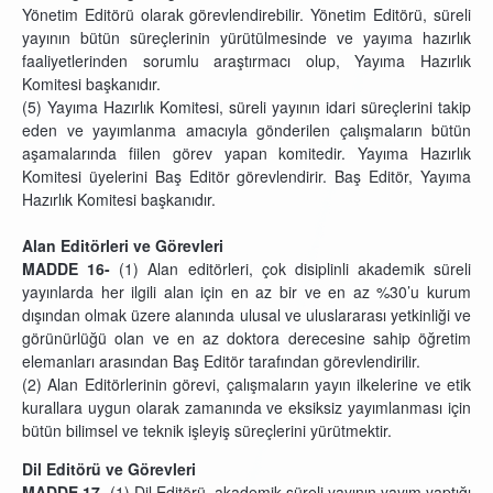
Yönetim Editörü olarak görevlendirebilir. Yönetim Editörü, süreli
yayının bütün süreçlerinin yürütülmesinde ve yayıma hazırlık
faaliyetlerinden sorumlu araştırmacı olup, Yayıma Hazırlık
Komitesi başkanıdır.
(5) Yayıma Hazırlık Komitesi, süreli yayının idari süreçlerini takip
eden ve yayımlanma amacıyla gönderilen çalışmaların bütün
aşamalarında fiilen görev yapan komitedir. Yayıma Hazırlık
Komitesi üyelerini Baş Editör görevlendirir. Baş Editör, Yayıma
Hazırlık Komitesi başkanıdır.
Alan Editörleri ve Görevleri
MADDE 16-
(1)
Alan editörleri, çok disiplinli
akademik süreli
yayınlarda her ilgili alan için en az bir ve en az %30’u kurum
dışından olmak üzere alanında ulusal ve uluslararası yetkinliği ve
görünürlüğü olan ve en az doktora derecesine sahip öğretim
elemanları arasından Baş Editör tarafından görevlendirilir.
(2) Alan Editörlerinin görevi, çalışmaların yayın ilkelerine ve etik
kurallara uygun olarak zamanında ve eksiksiz yayımlanması için
bütün bilimsel ve teknik işleyiş süreçlerini yürütmektir.
Dil Editörü ve
Görevleri
MADDE 17-
(1)
Dil Editörü, akademik süreli yayının yayım yaptığı