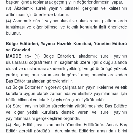
başkanlığında toplanarak geçmiş yılın değerlendirmesini yapar.
(3) Akademik süreli yayının bilimsel içeriğinin ve kalitesinin
arttırılması için önerilerde bulunur.
(4) Akademik süreli yayının ulusal ve uluslararası platformlarda
tanıtılması ve diğer bilimsel ve teknik konularla ilgili önerilerde
bulunur.
Bölge Editörleri, Yayıma Hazırlık Komitesi, Yönetim Editörü
ve Görevleri
MADDE 15-
(1)
Bölge Editörleri, akademik süreli yayının
uluslararası coğrafi temsilini sağlamak üzere ilgili olduğu alanda
ulusal ve uluslararası akademik yetkinliği ve görünürlüğü yüksek
yurtdışı araştırma kurumlarında görevli araştırmacılar arasından
Baş Editör tarafından görevlendirilir.
(2) Bölge Editörlerinin görevi; çalışmaların yayın ilkelerine ve etik
kurallara uygun olarak zamanında ve eksiksiz yayımlanması için
bütün bilimsel ve teknik işleyiş süreçlerini yürütmektir.
(3) Süreli yayının bütün süreçlerinin yürütülmesinde Baş Editöre
ve diğer yetkili kurullara destek veren ve süreli yayının
yayımlanmasını gerçekleştiren organdır.
(4) Baş Editör, aynı zamanda Yönetim Editörüdür. Ancak Baş
Editör gerekli gördüğü durumlarda Editörler arasından birini