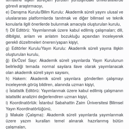
görevli araştırmacıyı,
e) Danışma Kurulu/Bilim Kurulu: Akademik süreli yayını ulusal ve
uluslararası platformlarda tanıtmak ve diğer bilimsel ve teknik
konularla ilgili önerilerde bulunmak amacıyla oluşturulan kurulu,
f) Dil Editörü: Yayımlanmak üzere kabul edilmiş çalışmaları; dili,
dilbilgisi, anlam ve anlatım bozukluğu açısından inceleyerek
gerekli düzeltmeleri öneren/yapan kişiyi,
g) Editörler Kurulu/Yayın Kurulu: Akademik süreli yayına ilişkin
oluşturulan kurulu,
ğ) Ek/Özel Sayı: Akademik süreli yayınlarda Yayın Kurulunun
belirlediği temada normal sayılara ilave olarak yayımlanacak
olan akademik süreli yayın sayısını,
h) Hakem: Akademik süreli yayınlara gönderilen çalışmayı
inceleyerek görüş bildiren, alanında uzman kişiyi,
ı) İstatistik Editörü: Yayımlanmak üzere kabul edilmiş çalışmanın
istatistiki analizini değerlendiren uzman kişiyi,
i) Koordinatörlük: İstanbul Sabahattin Zaim Üniversitesi Bilimsel
Yayın Koordinatörlüğünü,
j) Makale (Çalışma): Akademik süreli yayınlarda yayımlanmak
üzere yazım kuralları temel alınarak hazırlanmış bütün
çalışmaları,