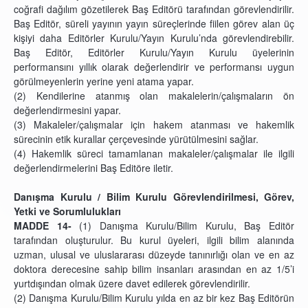
coğrafi dağılım gözetilerek Baş Editörü tarafından görevlendirilir.
Baş Editör, süreli yayının yayın süreçlerinde fiilen görev alan üç
kişiyi daha Editörler Kurulu/Yayın Kurulu’nda görevlendirebilir.
Baş Editör, Editörler Kurulu/Yayın Kurulu üyelerinin
performansını yıllık olarak değerlendirir ve performansı uygun
görülmeyenlerin yerine yeni atama yapar.
(2) Kendilerine atanmış olan makalelerin/çalışmaların ön
değerlendirmesini yapar.
(3) Makaleler/çalışmalar için hakem atanması ve hakemlik
sürecinin etik kurallar çerçevesinde yürütülmesini sağlar.
(4) Hakemlik süreci tamamlanan makaleler/çalışmalar ile ilgili
değerlendirmelerini Baş Editöre iletir.
Danışma Kurulu / Bilim Kurulu Görevlendirilmesi, Görev,
Yetki ve Sorumlulukları
MADDE 14-
(1) Danışma Kurulu/Bilim Kurulu, Baş Editör
tarafından oluşturulur. Bu kurul üyeleri, ilgili bilim alanında
uzman, ulusal ve uluslararası düzeyde tanınırlığı olan ve en az
doktora derecesine sahip bilim insanları arasından en az 1/5’i
yurtdışından olmak üzere davet edilerek görevlendirilir.
(2) Danışma Kurulu/Bilim Kurulu yılda en az bir kez Baş Editörün