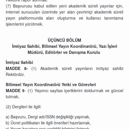
(7) Başvurusu kabul edilen yeni akademik süreli yayınlar için,
internet sunucuları üzerinde yer alan çevrimiçi akademik süreli
yayın platformunda alan oluşturma ve kullanıcı tanımlama
işlemlerini yürütmek.
ÜÇÜNCÜ BÖLÜM
İmtiyaz Sahibi, Bilimsel Yayın Koordinatörü, Yazı İşleri
Müdürü, Editörler ve Danışma Kurulu
İmtiyaz Sahibi
MADDE 8-
(1) Akademik süreli yayınların imtiyaz sahibi
Rektördür.
Bilimsel Yayın Koordinatörü Yetki ve Görevleri
MADDE 9
- (1) Yayımcı sayfası içeriklerini doldurmak ve güncel
tutmak,
(2) Dergileri ile ilgili:
a)
Başvuru, Dergi adı/ISSN değişikliği yapmak,
b) Ücret politikaları ile ilgili önerileri hazırlamak,
c) Yayım hayatına son verildiği bilgisini iletmek,