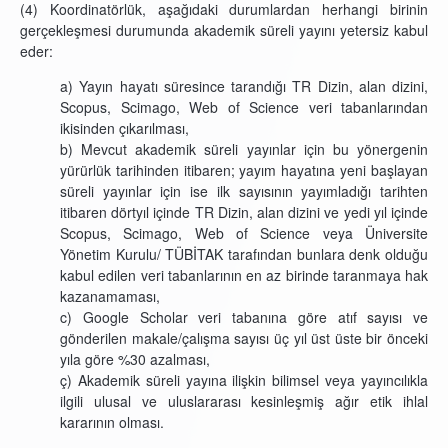
(4) Koordinatörlük, aşağıdaki durumlardan herhangi birinin
gerçekleşmesi durumunda akademik süreli yayını yetersiz kabul
eder:
a) Yayın hayatı süresince tarandığı TR Dizin, alan dizini,
Scopus, Scimago, Web of Science veri tabanlarından
ikisinden çıkarılması,
b) Mevcut akademik süreli yayınlar için bu yönergenin
yürürlük tarihinden itibaren; yayım hayatına yeni başlayan
süreli yayınlar için ise ilk sayısının yayımladığı tarihten
itibaren dörtyıl içinde TR Dizin, alan dizini ve yedi yıl içinde
Scopus, Scimago, Web of Science veya Üniversite
Yönetim Kurulu/ TÜBİTAK tarafından bunlara denk olduğu
kabul edilen veri tabanlarının en az birinde taranmaya hak
kazanamaması,
c) Google Scholar veri tabanına göre atıf sayısı ve
gönderilen makale/çalışma sayısı üç yıl üst üste bir önceki
yıla göre %30 azalması,
ç) Akademik süreli yayına ilişkin bilimsel veya yayıncılıkla
ilgili ulusal ve uluslararası kesinleşmiş ağır etik ihlal
kararının olması.