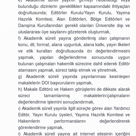
bulunduğu dizinlerin gereklilikleri kapsamındaki ihtiyaçları
doğrultusunda; Editörler Kurulu/Yayın Kurulu, Yayıma
Hazırlık Komitesi, Alan Editörleri, Bölge Editörleri ve
Danışma Kurullarından gerekli olanları Üniversite dışı ve
uluslararası üye sayılarını gözeterek oluşturmak,
f) Akademik süreli yayına gönderilmiş olan çalışmanın
konu, dil, format, alana uygunluk, alana katkı, yayın ilkeleri
ve etik kuralları doğrultusunda ön değerlendirmesini
yapmak, yapılan değerlendirme sonucunda uygun
bulunan çalışmaları hakemlik sürecine dahil ederek Editör
atamasını yapmak, süreci takip etmek ve yönetmek,
g) Akademik süreli yayında yayınlanması kesinleşen
makalelerin DOI başvurularını yapmak,
h) Makale Editörü ve Hakem görüşlerini de dikkate alarak
süreci tamamlanmış makalelerin/çalışmaların
değerlendirme işlemini sonuçlandırmak,
ı) Akademik süreli yayınla ilgili süreçte görev alan Yardımcı
Editör, Yayın Kurulu üyeleri, Yayıma Hazırlık Komitesi ve
Hakemlerin performanslarını değerlendirerek
görevlendirme yapmak,
i) Akademik süreli yayına ait internet sitesinin içeriğini