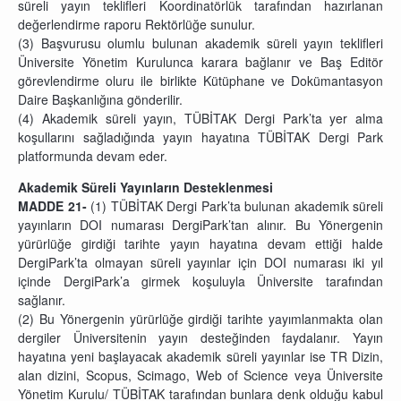
süreli yayın teklifleri Koordinatörlük tarafından hazırlanan
değerlendirme raporu Rektörlüğe sunulur.
(3) Başvurusu olumlu bulunan akademik süreli yayın teklifleri
Üniversite Yönetim Kurulunca karara bağlanır ve Baş Editör
görevlendirme oluru ile birlikte Kütüphane ve Dokümantasyon
Daire Başkanlığına gönderilir.
(4) Akademik süreli yayın, TÜBİTAK Dergi Park’ta yer alma
koşullarını sağladığında yayın hayatına TÜBİTAK Dergi Park
platformunda devam eder.
Akademik Süreli Yayınların Desteklenmesi
MADDE 21-
(1) TÜBİTAK Dergi Park’ta bulunan akademik süreli
yayınların DOI numarası DergiPark’tan alınır. Bu Yönergenin
yürürlüğe girdiği tarihte yayın hayatına devam ettiği halde
DergiPark’ta olmayan süreli yayınlar için DOI numarası iki yıl
içinde DergiPark’a girmek koşuluyla Üniversite tarafından
sağlanır.
(2) Bu Yönergenin yürürlüğe girdiği tarihte yayımlanmakta olan
dergiler Üniversitenin yayın desteğinden faydalanır. Yayın
hayatına yeni başlayacak akademik süreli yayınlar ise TR Dizin,
alan dizini, Scopus, Scimago, Web of Science veya Üniversite
Yönetim Kurulu/ TÜBİTAK tarafından bunlara denk olduğu kabul