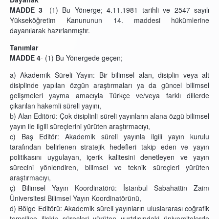
MADDE 3
- (1) Bu Yönerge; 4.11.1981 tarihli ve 2547 sayılı
Yükseköğretim Kanununun 14. maddesi hükümlerine
dayanılarak hazırlanmıştır.
Tanımlar
MADDE 4
- (1) Bu Yönergede geçen;
a) Akademik Süreli Yayın: Bir bilimsel alan, disiplin veya alt
disiplinde yapılan özgün araştırmaları ya da güncel bilimsel
gelişmeleri yayma amacıyla Türkçe ve/veya farklı dillerde
çıkarılan hakemli süreli yayını,
b) Alan Editörü: Çok disiplinli süreli yayınların alana özgü bilimsel
yayın ile ilgili süreçlerini yürüten araştırmacıyı,
c) Baş Editör: Akademik süreli yayınla ilgili yayın kurulu
tarafından belirlenen stratejik hedefleri takip eden ve yayın
politikasını uygulayan, içerik kalitesini denetleyen ve yayın
sürecini yönlendiren, bilimsel ve teknik süreçleri yürüten
araştırmacıyı,
ç) Bilimsel Yayın Koordinatörü: İstanbul Sabahattin Zaim
Üniversitesi Bilimsel Yayın Koordinatörünü,
d) Bölge Editörü: Akademik süreli yayınların uluslararası coğrafik
temsiline ilişkin süreçleri yürüten yurtdışındaki üniversitelerde