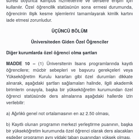
süresi boyunca kampüs hizmetlerine ve derslere erişim için
kullanılır. Özel öğrencilik statüsünün sona ermesi durumunda,
öğrencinin ilişik kesme işlemlerini tamamlayarak kimlik kartını
iade etmesi zorunludur.
ÜÇÜNCÜ BÖLÜM
Üniversiteden Giden Özel Öğrenciler
Diğer kurumlarda özel öğrenci olma şartları
MADDE 10 –
(1) Üniversitenin lisans programlarında kayıtlı
öğrencilere; mücbir sebepleri ve başvuru gerekçeleri veya
Yükseköğretim Kurulu kararları gibi özel durumları dikkate
alınarak, aşağıdaki şartları sağlamaları halinde, ilgili akademik
birimlerin onayıyla, başka bir yükseköğretim kurumundan özel
öğrenci statüsünde ders almalarına aşağıdaki hallerde izin
verilebilir:
a) Ağırlıklı genel not ortalamasının en az 2.50 olması,
b) Kayıtlı olunan programın merkezi yerleştirme puanının, başka
bir yükseköğretim kurumunda özel öğrenci olarak ders alacakları
eşdeğer programın aynı yıldaki taban puanından yüksek olması,