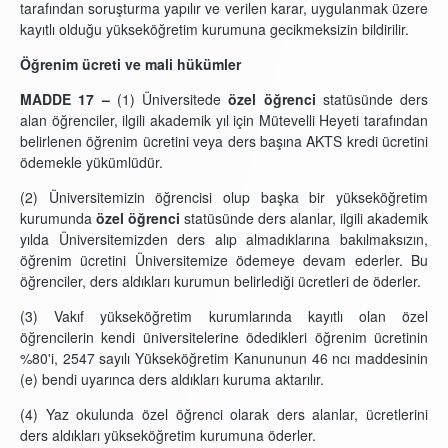
tarafından soruşturma yapılır ve verilen karar, uygulanmak üzere
kayıtlı olduğu yükseköğretim kurumuna gecikmeksizin bildirilir.
Öğrenim ücreti ve mali hükümler
MADDE 17 –
(1) Üniversitede
özel öğrenci
statüsünde ders
alan öğrenciler, ilgili akademik yıl için Mütevelli Heyeti tarafından
belirlenen öğrenim ücretini veya ders başına AKTS kredi ücretini
ödemekle yükümlüdür.
(2) Üniversitemizin öğrencisi olup başka bir yükseköğretim
kurumunda
özel öğrenci
statüsünde ders alanlar, ilgili akademik
yılda Üniversitemizden ders alıp almadıklarına bakılmaksızın,
öğrenim ücretini Üniversitemize ödemeye devam ederler. Bu
öğrenciler, ders aldıkları kurumun belirlediği ücretleri de öderler.
(3) Vakıf yükseköğretim kurumlarında kayıtlı olan özel
öğrencilerin kendi üniversitelerine ödedikleri öğrenim ücretinin
%80'i, 2547 sayılı Yükseköğretim Kanununun 46 ncı maddesinin
(e) bendi uyarınca ders aldıkları kuruma aktarılır.
(4) Yaz okulunda özel öğrenci olarak ders alanlar, ücretlerini
ders aldıkları yükseköğretim kurumuna öderler.