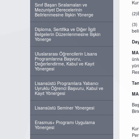
Kur
Sınıf Başarı Sıralamaları ve
Mezuniyet Derecelerinin
(2)
Belirlenmesine İlişkin Yönerge
(3)
Diploma, Sertifika ve Diğer İlgili
beli
Belgelerin Düzenlenmesine İlişkin
Yönerge
Da
MA
Uluslararası Öğrencilerin Lisans
Programlarına Başvuru,
üni
Değerlendirme, Kabul ve Kayıt
yür
Yönergesi
Res
Tan
Lisansüstü Programlara Yabancı
Uyruklu Öğrenci Başvuru, Kabul ve
Kayıt Yönergesi
MA
Baş
Lisansüstü Seminer Yönergesi
Bir
b
Erasmus+ Programı Uygulama
Yönergesi
Kur
Per