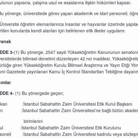
ulunun yapısına, çalışma usul ve esaslarına ilişkin hükümleri kapsar.
Bu yönerge, üniversitede görev yapan akademik ve idari personeli, öğrenc
 Üniversite öğretim elemanlarınca insanlar ve hayvanlar üzerinde yapı
rtilen konularda kendi alanları için belirlenen etik ilkeler uygulanır.
yanak
DDE
3-
(1) Bu yönerge, 2547 sayılı Yükseköğretim Kanununun senaton
versitelerde bilimsel denetimi düzenleyen 42 nci maddesi, Yükseköğreti
ürlüğe giren Yükseköğretim Kurulu Bilimsel Araştırma ve Yayın Etiği Yön
mi Gazetede yayınlanan Kamu İç Kontrol Standartları Tebliğine dayanm
ımlar
DDE
4-
(1) Bu yönergede geçen;
kan :İstanbul Sabahattin Zaim Üniversitesi Etik Kurul Başkanı
im :İstanbul Sabahattin Zaim Üniversitesi’ne bağlı bütün akademi
irimlerini
ul :İstanbul Sabahattin Zaim Üniversitesi Etik Kurulunu
soneli :İstanbul Sabahattin Zaim Üniversitesi kadrolu veya söz