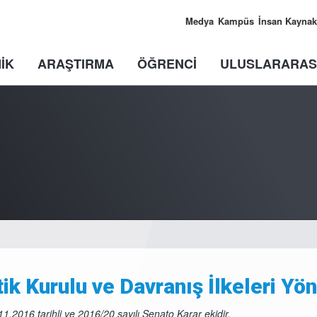
Medya
Kampüs
İnsan Kaynak
İK
ARAŞTIRMA
ÖĞRENCİ
ULUSLARARAS
tik Kurulu ve Davranış İlkeleri Yö
11.2016 tarihli ve 2016/20 sayılı Senato Karar ekidir.