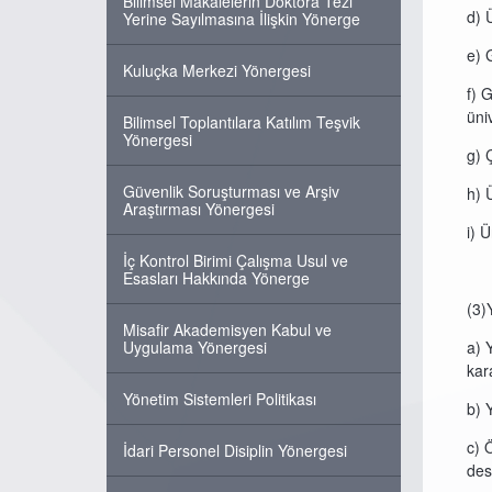
Bilimsel Makalelerin Doktora Tezi
d) 
Yerine Sayılmasına İlişkin Yönerge
e) 
Kuluçka Merkezi Yönergesi
f) 
üni
Bilimsel Toplantılara Katılım Teşvik
Yönergesi
g) 
Güvenlik Soruşturması ve Arşiv
h) Ü
Araştırması Yönergesi
i) 
İç Kontrol Birimi Çalışma Usul ve
Esasları Hakkında Yönerge
(3)Y
Misafir Akademisyen Kabul ve
Uygulama Yönergesi
a) 
kar
Yönetim Sistemleri Politikası
b) 
c) 
İdari Personel Disiplin Yönergesi
des