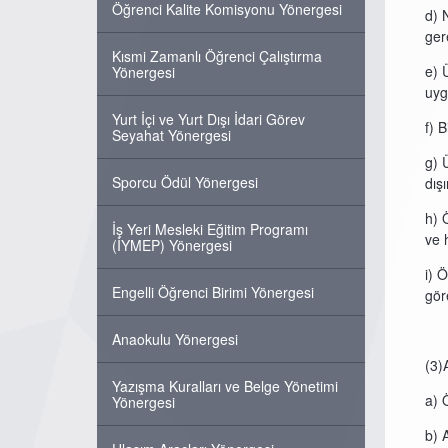
Öğrenci Kalite Komisyonu Yönergesi
d) 
gere
Kısmi Zamanlı Öğrenci Çalıştırma
e) Ü
Yönergesi
uyg
Yurt İçi ve Yurt Dışı İdari Görev
f) 
Seyahat Yönergesi
g) 
Sporcu Ödül Yönergesi
dış
h) 
İş Yeri Mesleki Eğitim Programı
ve 
(İYMEP) Yönergesi
i) 
Engelli Öğrenci Birimi Yönergesi
gör
Anaokulu Yönergesi
(3)
Yazışma Kuralları ve Belge Yönetimi
a) 
Yönergesi
b) 