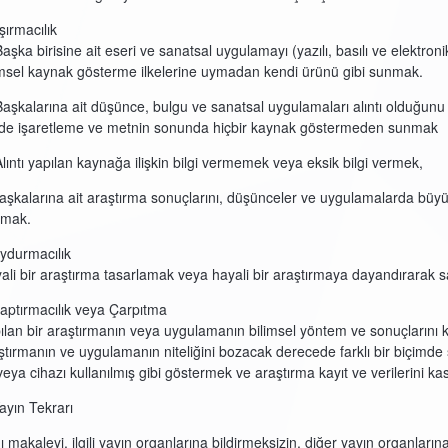
şırmacılık
Başka birisine ait eseri ve sanatsal uygulamayı (yazılı, basılı ve elekt
imsel kaynak gösterme ilkelerine uymadan kendi ürünü gibi sunmak.
Başkalarına ait düşünce, bulgu ve sanatsal uygulamaları alıntı olduğunu a
nde işaretleme ve metnin sonunda hiçbir kaynak göstermeden sunmak
Alıntı yapılan kaynağa ilişkin bilgi vermemek veya eksik bilgi vermek,
Başkalarına ait araştırma sonuçlarını, düşünceler ve uygulamalarda büyük
mak.
ydurmacılık
ali bir araştırma tasarlamak veya hayali bir araştırmaya dayandırarak 
aptırmacılık veya Çarpıtma
ılan bir araştırmanın veya uygulamanın bilimsel yöntem ve sonuçlarını ka
ştırmanın ve uygulamanın niteliğini bozacak derecede farklı bir biçimde
veya cihazı kullanılmış gibi göstermek ve araştırma kayıt ve verilerini kas
ayın Tekrarı
ı makaleyi, ilgili yayın organlarına bildirmeksizin, diğer yayın organlar