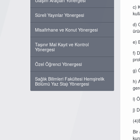
Ulaşım Araçları Yönergesi
c) 
kul
Süreli Yayınlar Yönergesi
d) 
Misafirhane ve Konut Yönergesi
ürü
e) 
Taşınır Mal Kayıt ve Kontrol
Yönergesi
f) 
pro
Özel Öğrenci Yönergesi
g) 
Sağlık Bilimleri Fakültesi Hemşirelik
h) 
Bölümü Yaz Stajı Yönergesi
ger
i) 
j) 
(4)B
Bir
kur