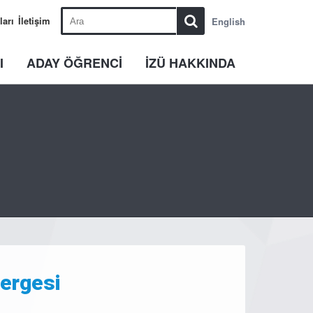
ları
İletişim
English
I
ADAY ÖĞRENCİ
İZÜ HAKKINDA
nergesi