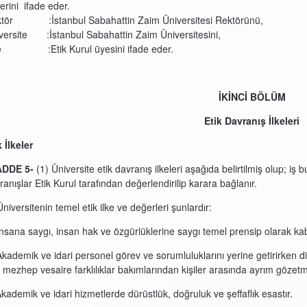
lerini ifade eder.
tör :İstanbul Sabahattin Zaim Üniversitesi Rektörünü,
iversite :İstanbul Sabahattin Zaim Üniversitesini,
e :Etik Kurul üyesini ifade eder.
İKİNCİ BÖLÜM
Etik Davranış İlkeleri
k İlkeler
ADDE
5-
(1) Üniversite etik davranış ilkeleri aşağıda belirtilmiş olup; i
ranışlar Etik Kurul tarafından değerlendirilip karara bağlanır.
Üniversitenin temel etik ilke ve değerleri şunlardır:
İnsana saygı, insan hak ve özgürlüklerine saygı temel prensip olarak kabu
Akademik ve idari personel görev ve sorumluluklarını yerine getirirken dil,
, mezhep vesaire farklılıklar bakımlarından kişiler arasında ayrım gözet
Akademik ve idari hizmetlerde dürüstlük, doğruluk ve şeffaflık esastır.