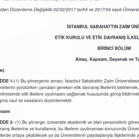
iden Düzenleme-Değişiklik:02/02/2017 tarihli ve 2017/04 sayılı Üniversi
İSTANBUL SABAHATTIN ZAİM ÜNİ
ETİK KURULU VE ETİK DAVRANIŞ İLKE
BİRİNCİ BÖLÜM
Amaç, Kapsam, Dayanak ve Ta
aç
DDE
1-
(1) Bu yönergenin amacı; İstanbul Sabahattin Zaim Üniversitesin
metlerini yürütürken uymaları gereken etik davranış ilkelerini belirlemek,
irilmesinde etik ilkelere uyulmasını sağlamak hususunda görüş bildirme
ışma usul ve esaslarını düzenlemektir.
psam
DDE
2-
(1) Bu yönerge; üniversite akademik ve idari personelinin görev
ranış ilkelerine ve kurallarına, bu ilkelere uyulmaması sonucunda Üniversi
şkilerde ortaya çıkabilecek ya da Üniversitenin paydaşlarıyla ilişkilerinde