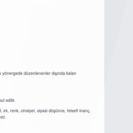
ş bu yönergede düzenlenenler dışında kalan
l edilir.
 ırk, renk, cinsiyet, siyasi düşünce, felsefi inanç,
mez.