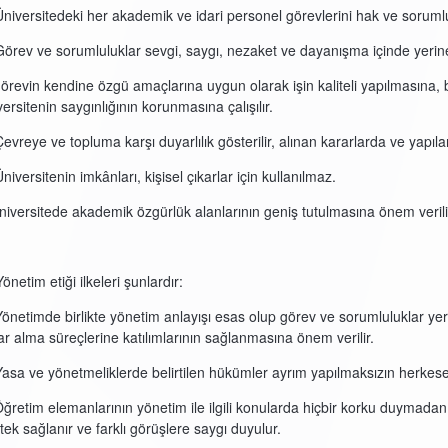
Üniversitedeki her akademik ve idari personel görevlerini hak ve sorumluluk
Görev ve sorumluluklar sevgi, saygı, nezaket ve dayanışma içinde yerine g
Görevin kendine özgü amaçlarına uygun olarak işin kaliteli yapılmasına, 
versitenin saygınlığının korunmasına çalışılır.
Çevreye ve topluma karşı duyarlılık gösterilir, alınan kararlarda ve yapıla
niversitenin imkânları, kişisel çıkarlar için kullanılmaz.
Üniversitede akademik özgürlük alanlarının geniş tutulmasına önem verili
önetim etiği ilkeleri şunlardır:
Yönetimde birlikte yönetim anlayışı esas olup görev ve sorumluluklar yeri
ar alma süreçlerine katılımlarının sağlanmasına önem verilir.
Yasa ve yönetmeliklerde belirtilen hükümler ayrım yapılmaksızın herkese
Öğretim elemanlarının yönetim ile ilgili konularda hiçbir korku duymadan g
tek sağlanır ve farklı görüşlere saygı duyulur.