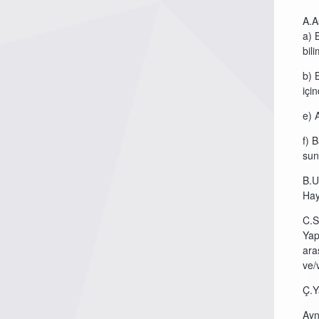
A.A
a) 
bil
b) 
içi
e) 
f) 
sun
B.U
Hay
C.S
Yap
ara
ve/
Ç.Y
Ayn