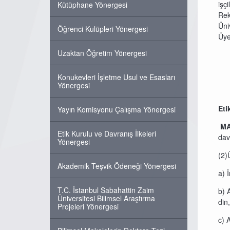
işçi
Kütüphane Yönergesi
Rek
Ün
Öğrenci Kulüpleri Yönergesi
Üy
Uzaktan Öğretim Yönergesi
Konukevleri İşletme Usul ve Esasları
Yönergesi
Eti
Yayın Komisyonu Çalışma Yönergesi
M
Etik Kurulu ve Davranış İlkeleri
dav
Yönergesi
(2)
Akademik Teşvik Ödeneği Yönergesi
a) 
T.C. İstanbul Sabahattin Zaim
b) 
Üniversitesi Bilimsel Araştırma
din
Projeleri Yönergesi
c) 