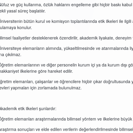
Nüfuz ve güç kullanma, özlük haklarını engelleme gibi hiçbir baskı kabul
kli yasal süreç başlatılır.
niversitenin bütün kurul ve komisyon toplantılarında etik ilkeleri ile ilgil
ulamaya konulur.
Bilimsel faaliyetler desteklenerek özendirilir, akademik liyakate, deneyim
Üniversiteye elemanların alımında, yükseltilmesinde ve atanmalarında liyak
ına çıkılmaz.
Öğretim elemanlarının ve diğer personelin kurum içi ya da kurum dışı gör
hakkaniyet ilkelerine göre hareket edilir.
Öğretim elemanları, çalışanlar ve öğrencilere hiçbir çıkar doğrultusund
evleri yapmaları için zorlamada bulunulmaz.
Akademik etik ilkeleri şunlardır:
Öğretim elemanları araştırmalarında bilimsel yöntem ve ilkelerine büyük bir
Araştırma sonuçları ve elde edilen verilerin değerlendirilmesinde bilimse