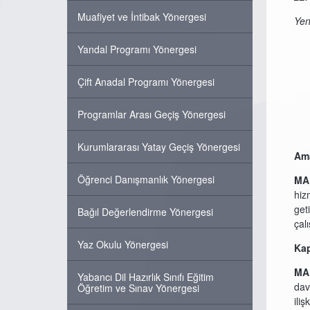
Muafiyet ve İntibak Yönergesi
Yen
Yandal Programı Yönergesi
Çift Anadal Programı Yönergesi
Programlar Arası Geçiş Yönergesi
Kurumlararası Yatay Geçiş Yönergesi
Am
Öğrenci Danışmanlık Yönergesi
MA
hiz
get
Bağıl Değerlendirme Yönergesi
çal
Yaz Okulu Yönergesi
Ka
MA
Yabancı Dil Hazırlık Sınıfı Eğitim
dav
Öğretim ve Sınav Yönergesi
ili