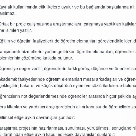
Kaynak kullanımında etik ilkelere uyulur ve bu bağlamda başkalarına ai
lanılmaz.
Ortak bir proje çalışmasında araştırmacıların çalışmaya yaptıkları katkıları
ne isimleri yazılır.
Eğitim ve öğretim faaliyetlerinde öğretim elemanları görevlendirildikleri de
Danışmanlık hizmetlerini yerine getirirken öğretim elemanları, öğrencile
blemlerinin çözümüne katkıda bulunur.
Öğrenciye değer verilir, öğrencilerin farklı görüş, düşünce ve önerileri say
Akademik faaliyetlerinde öğretim elemanları mesai arkadaşları ve öğrencile
çekleştirir; hakaret ve küçük düşürücü eylem ve sözlü ifadelerde bulun
Öğrencilerin not değerlendirmesinde öğrenciler arasında hiçbir şekilde a
Ders kitapları ve yardımcı araç gereçlerin alımı konusunda öğrencilere z
ilimsel etiğe aykırı davranışlar şunladır:
 araştırma projesinin hazırlanması, sunulması, yürütülmesi, sonuçlandı
ul tarafından etiğe aykırı kabul edilecek davranışlar şunlardır: