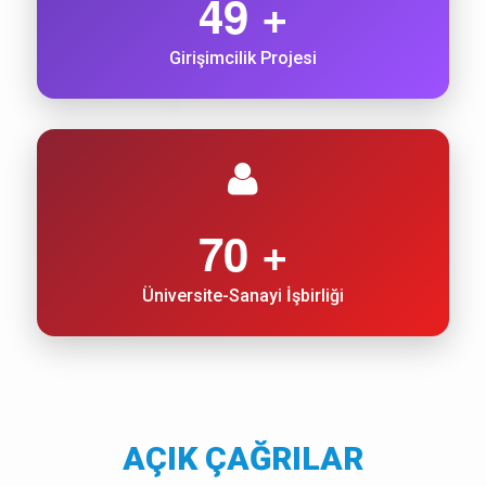
49 +
Girişimcilik Projesi
70 +
Üniversite-Sanayi İşbirliği
AÇIK ÇAĞRILAR