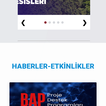
❮
❯
HABERLER-ETKİNLİKLER