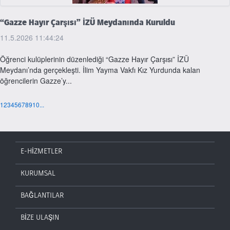
“Gazze Hayır Çarşısı” İZÜ Meydanında Kuruldu
11.5.2026 11:44:24
Öğrenci kulüplerinin düzenlediği “Gazze Hayır Çarşısı” İZÜ
Meydanı’nda gerçekleşti. İlim Yayma Vakfı Kız Yurdunda kalan
öğrencilerin Gazze’y...
1
2
3
4
5
6
7
8
9
10
...
E-HİZMETLER
KURUMSAL
BAĞLANTILAR
BİZE ULAŞIN