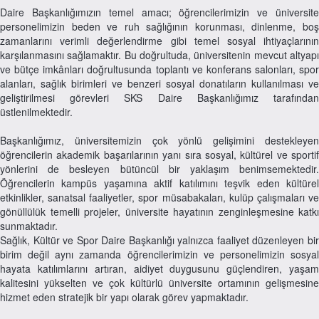
Daire Başkanlığımızın temel amacı; öğrencilerimizin ve üniversite
personelimizin beden ve ruh sağlığının korunması, dinlenme, boş
zamanlarını verimli değerlendirme gibi temel sosyal ihtiyaçlarının
karşılanmasını sağlamaktır. Bu doğrultuda, üniversitenin mevcut altyapı
ve bütçe imkânları doğrultusunda toplantı ve konferans salonları, spor
alanları, sağlık birimleri ve benzeri sosyal donatıların kullanılması ve
geliştirilmesi görevleri SKS Daire Başkanlığımız tarafından
üstlenilmektedir.
Başkanlığımız, üniversitemizin çok yönlü gelişimini destekleyen
öğrencilerin akademik başarılarının yanı sıra sosyal, kültürel ve sportif
yönlerini de besleyen bütüncül bir yaklaşım benimsemektedir.
Öğrencilerin kampüs yaşamına aktif katılımını teşvik eden kültürel
etkinlikler, sanatsal faaliyetler, spor müsabakaları, kulüp çalışmaları ve
gönüllülük temelli projeler, üniversite hayatının zenginleşmesine katkı
sunmaktadır.
Sağlık, Kültür ve Spor Daire Başkanlığı yalnızca faaliyet düzenleyen bir
birim değil aynı zamanda öğrencilerimizin ve personelimizin sosyal
hayata katılımlarını artıran, aidiyet duygusunu güçlendiren, yaşam
kalitesini yükselten ve çok kültürlü üniversite ortamının gelişmesine
hizmet eden stratejik bir yapı olarak görev yapmaktadır.