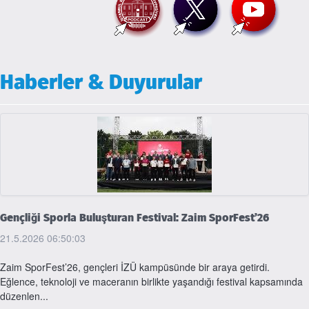
Haberler & Duyurular
Gençliği Sporla Buluşturan Festival: Zaim SporFest’26
21.5.2026 06:50:03
Zaim SporFest’26, gençleri İZÜ kampüsünde bir araya getirdi.
Eğlence, teknoloji ve maceranın birlikte yaşandığı festival kapsamında
düzenlen...