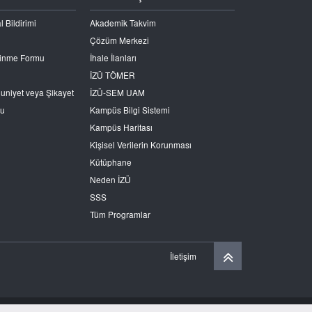
l Bildirimi
Akademik Takvim
Çözüm Merkezi
Edinme Formu
İhale İlanları
İZÜ TÖMER
nuniyet veya Şikayet
İZÜ-SEM UAM
ru
Kampüs Bilgi Sistemi
Kampüs Haritası
Kişisel Verilerin Korunması
Kütüphane
Neden İZÜ
SSS
Tüm Programlar
İletişim