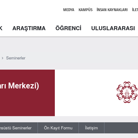
MEDYA
KAMPÜS
İNSAN KAYNAKLARI
İLE
K
ARAŞTIRMA
ÖĞRENCİ
ULUSLARARASI
Seminerler
rı Merkezi)
nsüstü Seminerler
Ön Kayıt Formu
İletişim