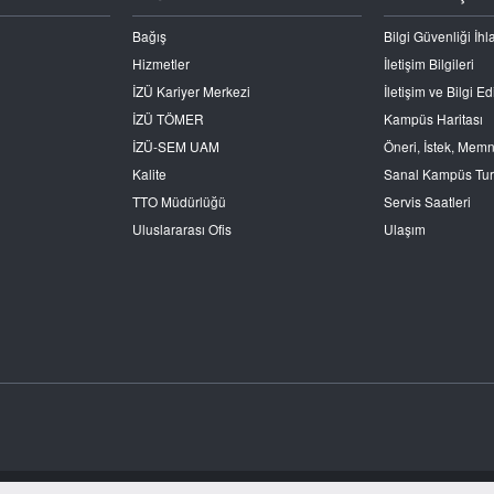
Bağış
Bilgi Güvenliği İhla
Hizmetler
İletişim Bilgileri
İZÜ Kariyer Merkezi
İletişim ve Bilgi 
İZÜ TÖMER
Kampüs Haritası
İZÜ-SEM UAM
Öneri, İstek, Mem
Kalite
Sanal Kampüs Tu
TTO Müdürlüğü
Servis Saatleri
Uluslararası Ofis
Ulaşım