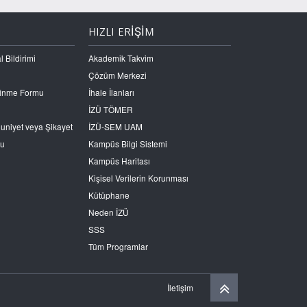
HIZLI ERİŞİM
l Bildirimi
Akademik Takvim
Çözüm Merkezi
Edinme Formu
İhale İlanları
İZÜ TÖMER
nuniyet veya Şikayet
İZÜ-SEM UAM
ru
Kampüs Bilgi Sistemi
Kampüs Haritası
Kişisel Verilerin Korunması
Kütüphane
Neden İZÜ
SSS
Tüm Programlar
İletişim