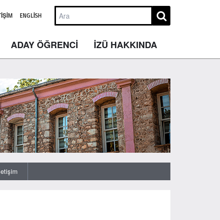
TIŞIM
ENGLISH
ADAY ÖĞRENCİ
İZÜ HAKKINDA
letişim