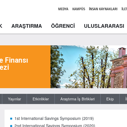
MEDYA
KAMPÜS
İNSAN KAYNAKLARI
İLE
K
ARAŞTIRMA
ÖĞRENCİ
ULUSLARARASI
e Finansı
ezi
Yayınlar
Etkinlikler
Araştırma İş Birlikleri
Ekip
İ
1st International Savings Symposium (2019)
2nd International Savings Symposium (2020)