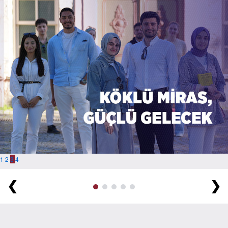
1
2
3
4
(current)
❮
❯