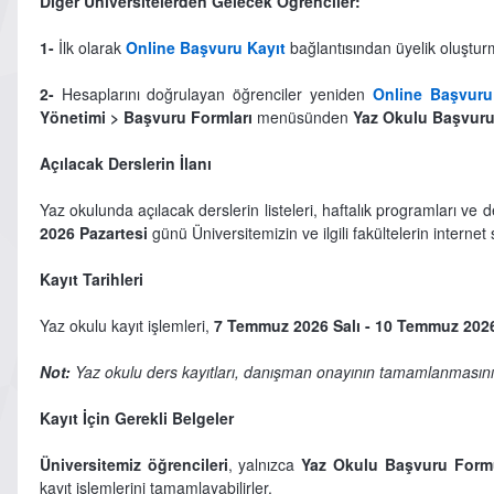
Diğer Üniversitelerden Gelecek Öğrenciler:
1-
İlk olarak
Online Başvuru Kayıt
bağlantısından üyelik oluşturm
2-
Hesaplarını doğrulayan öğrenciler yeniden
Online Başvuru
Yönetimi > Başvuru Formları
menüsünden
Yaz Okulu Başvur
Açılacak Derslerin İlanı
Yaz okulunda açılacak derslerin listeleri, haftalık programları ve d
2026 Pazartesi
günü Üniversitemizin ve ilgili fakültelerin internet
Kayıt Tarihleri
Yaz okulu kayıt işlemleri,
7 Temmuz 2026 Salı - 10 Temmuz 20
Not:
Yaz okulu ders kayıtları, danışman onayının tamamlanmasının
Kayıt İçin Gerekli Belgeler
Üniversitemiz öğrencileri
, yalnızca
Yaz Okulu Başvuru For
kayıt işlemlerini tamamlayabilirler.