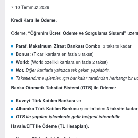
7-10 Temmuz 2026
Kredi Kartı ile Ödeme:
Ödeme,
“Öğrenim Ücreti Ödeme ve Sorgulama Sistemi”
üzerin
Paraf
,
Maksimum
,
Ziraat Bankası Combo
: 3 taksite kadar
Bonus
: (Ticari kartlara en fazla 3 taksit)
World
: (World özellikli kartlara en fazla 2 taksit)
Not:
Diğer kartlarla yalnızca tek çekim yapılabilir.
Taksitlendirme işlemleri için bankalar tarafından herhangi bir ü
Banka Otomatik Tahsilat Sistemi (OTS) ile Ödeme:
Kuveyt Türk Katılım Bankası
ve
Albaraka Türk Katılım Bankası
şubelerinden
3 taksite kadar
OTS ile yapılan işlemlerde gelir belgesi istenebilir.
Havale/EFT ile Ödeme (TL Hesapları):