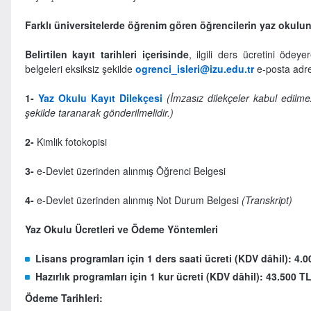
Farklı üniversitelerde öğrenim gören öğrencilerin yaz okuluna
Belirtilen kayıt tarihleri içerisinde
, ilgili ders ücretini ödey
belgeleri eksiksiz şekilde
ogrenci_isleri@izu.edu.tr
e-posta adre
1-
Yaz Okulu Kayıt Dilekçesi
(İmzasız dilekçeler kabul edilmez
şekilde taranarak gönderilmelidir.)
2-
Kimlik fotokopisi
3-
e-Devlet üzerinden alınmış Öğrenci Belgesi
4-
e-Devlet üzerinden alınmış Not Durum Belgesi
(Transkript)
Yaz Okulu Ücretleri ve Ödeme Yöntemleri
Lisans programları için 1 ders saati ücreti (KDV dâhil): 4.
Hazırlık programları için 1 kur ücreti (KDV dâhil): 43.500
T
Ödeme Tarihleri: