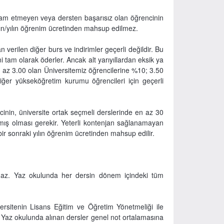
evam etmeyen veya dersten başarısız olan öğrencinin
ılın/yılın öğrenim ücretinden mahsup edilmez.
 verilen diğer burs ve indirimler geçerli değildir. Bu
i tam olarak öderler. Ancak alt yarıyıllardan eksik ya
n az 3.00 olan Üniversitemiz öğrencilerine %10; 3.50
iğer yükseköğretim kurumu öğrencileri için geçerli
cinin, üniversite ortak seçmeli derslerinde en az 30
rmış olması gerekir. Yeterli kontenjan sağlanamayan
 bir sonraki yılın öğrenim ücretinden mahsup edilir.
.
amaz. Yaz okulunda her dersin dönem içindeki tüm
ersitenin Lisans Eğitim ve Öğretim Yönetmeliği ile
. Yaz okulunda alınan dersler genel not ortalamasına