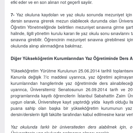
etki eder ve en son alınan not geçerli sayılır.
7-
Yaz okuluna kaydolan ve yaz okulu sonunda mezuniyet için en
dersin sınavına girerek mezun olabilecek durumda olan Üniversit
Öğretim Yönetmeliğinde belirtilen mezuniyet sınavına girme şartl
halinde, ilgili yönetim kurulu kararı ile yaz okulu sonu sınavları
sınavına girebilir. Öğrencinin mezuniyet sınavına girebilmesi iç
okulunda alınıp alınmadığına bakılmaz.
Diğer Yükseköğretim Kurumlarından Yaz Öğretiminde Ders A
Yükseköğretim Yürütme Kurulunun 25.06.2014 tarihli toplantısın
Kanunla değişik 7/c maddesi uyarınca, yaz öğretimi açılmayan
kurumlarından hangilerinde yaz öğretiminde ders alınabileceği
uyarınca, Üniversitemiz Senatosunun 26.09.2014 tarih ve 2014
programlarında kayıtlı öğrencilerin İstanbul Sabahattin Zaim Ün
uygun olarak, Üniversiteye kayıt yaptırdığı yılda kayıtlı olduğu
puana sahip olan başka bir yükseköğretim kurumunun yaz
dersin/derslerin ilgili fakülte tarafından kabul edilmesine karar veril
Yaz okulunda farklı bir üniversiteden ders alabilmek için,