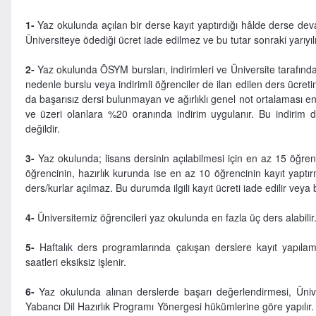
1-
Yaz okulunda açılan bir derse kayıt yaptırdığı hâlde derse d
Üniversiteye ödediği ücret iade edilmez ve bu tutar sonraki yarıy
2-
Yaz okulunda ÖSYM bursları, indirimleri ve Üniversite tarafından
nedenle burslu veya indirimli öğrenciler de ilan edilen ders ücretin
da başarısız dersi bulunmayan ve ağırlıklı genel not ortalaması e
ve üzeri olanlara %20 oranında indirim uygulanır. Bu indirim d
değildir.
3-
Yaz okulunda; lisans dersinin açılabilmesi için en az 15 öğren
öğrencinin, hazırlık kurunda ise en az 10 öğrencinin kayıt yaptı
ders/kurlar açılmaz. Bu durumda ilgili kayıt ücreti iade edilir veya
4-
Üniversitemiz öğrencileri yaz okulunda en fazla üç ders alabilir
5-
Haftalık ders programlarında çakışan derslere kayıt yapıl
saatleri eksiksiz işlenir.
6-
Yaz okulunda alınan derslerde başarı değerlendirmesi, Üniv
Yabancı Dil Hazırlık Programı Yönergesi hükümlerine göre yapılır