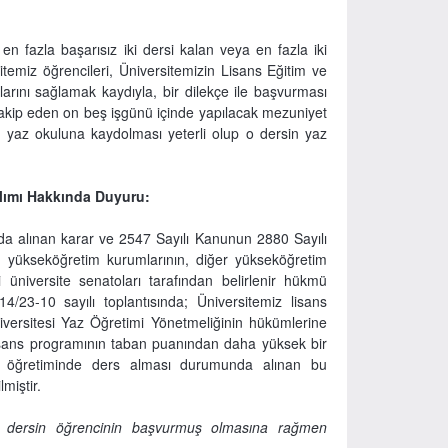
 fazla başarısız iki dersi kalan veya en fazla iki
emiz öğrencileri, Üniversitemizin Lisans Eğitim ve
arını sağlamak kaydıyla, bir dilekçe ile başvurması
nı takip eden on beş işgünü içinde yapılacak mezuniyet
in yaz okuluna kaydolması yeterli olup o dersin yaz
lımı Hakkında Duyuru:
da alınan karar ve 2547 Sayılı Kanunun 2880 Sayılı
 yükseköğretim kurumlarının, diğer yükseköğretim
 üniversite senatoları tarafından belirlenir hükmü
/23-10 sayılı toplantısında; Üniversitemiz lisans
iversitesi Yaz Öğretimi Yönetmeliğinin hükümlerine
 lisans programının taban puanından daha yüksek bir
 öğretiminde ders alması durumunda alınan bu
miştir.
 o dersin öğrencinin başvurmuş olmasına rağmen