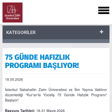
KATEGORİLER
75 GÜNDE HAFIZLIK
PROGRAMI BAŞLIYOR!
18.05.2026
İstanbul Sabahattin Zaim Üniversitesi ve İlim Yayma Vakfının
düzenlediği "Kur'an'la Yüceliş 75 Günde Hafızlık Programı"
Başlıyor!
Başvuru Tarihleri:
18-31 Mayıs 2026