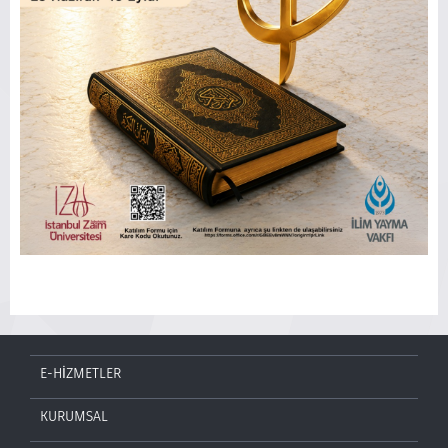
E-HİZMETLER
KURUMSAL