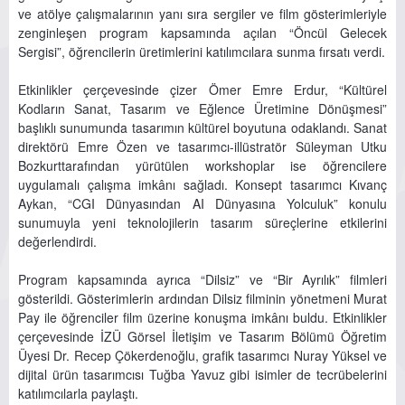
ve atölye çalışmalarının yanı sıra sergiler ve film gösterimleriyle
zenginleşen program kapsamında açılan “Öncül Gelecek
Sergisi”, öğrencilerin üretimlerini katılımcılara sunma fırsatı verdi.
Etkinlikler çerçevesinde çizer Ömer Emre Erdur, “Kültürel
Kodların Sanat, Tasarım ve Eğlence Üretimine Dönüşmesi”
başlıklı sunumunda tasarımın kültürel boyutuna odaklandı. Sanat
direktörü Emre Özen ve tasarımcı-illüstratör Süleyman Utku
Bozkurttarafından yürütülen workshoplar ise öğrencilere
uygulamalı çalışma imkânı sağladı. Konsept tasarımcı Kıvanç
Aykan, “CGI Dünyasından AI Dünyasına Yolculuk” konulu
sunumuyla yeni teknolojilerin tasarım süreçlerine etkilerini
değerlendirdi.
Program kapsamında ayrıca “Dilsiz” ve “Bir Ayrılık” filmleri
gösterildi. Gösterimlerin ardından Dilsiz filminin yönetmeni Murat
Pay ile öğrenciler film üzerine konuşma imkânı buldu. Etkinlikler
çerçevesinde İZÜ Görsel İletişim ve Tasarım Bölümü Öğretim
Üyesi Dr. Recep Çökerdenoğlu, grafik tasarımcı Nuray Yüksel ve
dijital ürün tasarımcısı Tuğba Yavuz gibi isimler de tecrübelerini
katılımcılarla paylaştı.