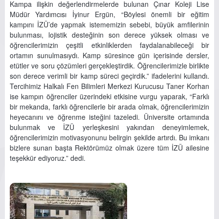
Kampa ilişkin değerlendirmelerde bulunan Çınar Koleji Lise
Müdür Yardımcısı İyinur Ergün, “Böylesi önemli bir eğitim
kampını İZÜ’de yapmak istememizin sebebi, büyük amfilerinin
bulunması, lojistik desteğinin son derece yüksek olması ve
öğrencilerimizin çeşitli etkinliklerden faydalanabileceği bir
ortamın sunulmasıydı. Kamp süresince gün içerisinde dersler,
etütler ve soru çözümleri gerçekleştirdik. Öğrencilerimizle birlikte
son derece verimli bir kamp süreci geçirdik.” ifadelerini kullandı.
Tercihimiz Halkalı Fen Bilimleri Merkezi Kurucusu Taner Korhan
ise kampın öğrenciler üzerindeki etkisine vurgu yaparak, “Farklı
bir mekanda, farklı öğrencilerle bir arada olmak, öğrencilerimizin
heyecanını ve öğrenme isteğini tazeledi. Üniversite ortamında
bulunmak ve İZÜ yerleşkesini yakından deneyimlemek,
öğrencilerimizin motivasyonunu belirgin şekilde artırdı. Bu imkanı
bizlere sunan başta Rektörümüz olmak üzere tüm İZÜ ailesine
teşekkür ediyoruz.” dedi.