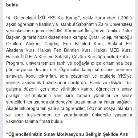
buldu.
“4. Geleneksel İZÜ YKS Kış Kampı”, sekiz kurumdan 1.300’ü
aşkın öğrencinin katılımıyla İstanbul Sabahattin Zaim Üniversitesi
yerleşkesinde gerçekleştirildi. Kurumsal İletişim ve Tanıtım Daire
Başkanlığı tarafından düzenlenen kampa; Çınar Koleji, Yenidoğu
Okulları, Atakent Çağdaş Fen Bilimleri Kurs, Atakent Elit
Akademi Kurs, Halkalı Fen Bilimleri Kurs, Halkalı MED Kurs,
Halkalı İTÜ ETA Kurs ve Sefaköy Çözüm Kurs öğrencileri katıldı.
Program, üniversitemizin tarih ve doğayla iç içe ortamında beş
gün boyunca devam etti. Öğrenciler kamp süresince deneme
sınavları, konu tekrarları, soru çözümleri ve etütlerle YKS’ye
yönelik akademik hazırlıklarını sürdürdü. Planlı ve disiplinli bir
çalışma düzeni içerisinde yürütülen kamp, öğrencilerin sınav
pratiğini artırmalarının yanı sıra zaman yönetimi ve sınav
stratejileri konusunda da deneyim kazanmalarına imkan sağladı.
Akademik programın yanı sıra öğrenciler, İZÜ’nün sosyal alanları
ve spor tesislerinden de yararlanarak üniversite yaşamını
yakından tanıma fırsatı buldu.
“Öğrencilerimizin Sınav Motivasyonu Belirgin Şekilde Arttı”