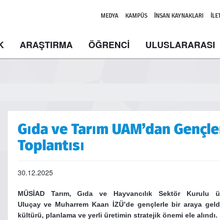
MEDYA
KAMPÜS
İNSAN KAYNAKLARI
İLE
K
ARAŞTIRMA
ÖĞRENCİ
ULUSLARARASI
Gıda ve Tarım UAM’dan Gençle
Toplantısı
30.12.2025
MÜSİAD Tarım, Gıda ve Hayvancılık Sektör Kurulu ü
Uluçay ve Muharrem Kaan İZÜ’de gençlerle bir araya geldi.
kültürü, planlama ve yerli üretimin stratejik önemi ele alındı.