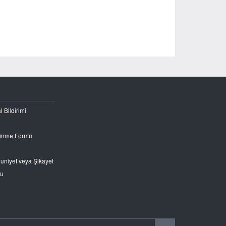
l Bildirimi
Edinme Formu
nuniyet veya Şikayet
ru