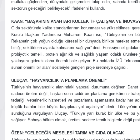
mutlaka güçlendirin, dünyadaki gelişmeleri takip edin, sahada tecrüb
sektörün geleceğini belirleyecek” ifadelerini kullandı.
KAAN: “BAŞARININ ANAHTARI KOLLEKTİF ÇALIŞMA VE İNOVAS
Gıda sektöründe kalite standartlarının korunması ve yükseltilmesi ge
Kurulu Başkan Yardımcısı Muharrem Kaan ise, “Türkiye’nin en büyü
Rekabetin çok yoğun olduğu küresel bir dünyada birlikte hareket etmeyen
birliği, sektörlerin ayakta kalmasını sağlıyor” dedi. Fonksiyonel gıdal
probiyotik temelli, protein ağırlıklı ve sağlıklı yaşam odaklı ürünlere
yaklaşımı giderek daha önemli hale geliyor. Bu noktada İZÜ Teknopa
sunan önemli bir alan” sözleriyle gençleri proje üretmeye çağırdı.
ULUÇAY: “HAYVANCILIKTA PLANLAMA ÖNEMLİ”
Türkiye’nin hayvancılık alanındaki yapısal durumuna değinen Danet
sadece üretim değil, baştan sona ciddi bir planlama gerektiren stratej
tedariği, veterinerlik hizmetleri ve pazarlama aşamasına kadar her ad
küçük hatalar bile büyük kayıplara yol açabiliyor” dedi. Türkiye’ni
sunduğunu vurgulayan Uluçay, “Türkiye yarı kurak bir ülke ve bu y
sağlıyor. Sahaya hâkim olmak, üretimi sadece teorik bilgilerle değil pr
ÖZEN: “GELECEĞİN MESELESİ TARIM VE GIDA OLACAK
Türkiye’de perakende ve gıda sektörünün geleceğine ilişkin değerle