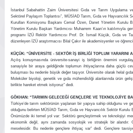
İstanbul Sabahattin Zaim Üniversitesi Gıda ve Tarım Uygulama ve
Sektörel Paylaşım Toplantısı”, MÜSİAD Tarım, Gıda ve Hayvancılık 
Kurulları Komisyonu Başkanı Cemal Özen, Danet Yönetim Kurulu B
Yönetim Kurulu Başkan Yardımcısı Muharrem Kaan’ın katılımıyla gerç
programı İZÜ Rektör Yardımcısı Prof. Dr. İsmail Küçük, Gıda ve T
düzenleyen İZÜ araştırmacısı Bilal Çakır ile akademisyenler ve öğrencil
KÜÇÜK: “ÜNİVERSİTE - SEKTÖR İŞ BİRLİĞİ TOPLUM YARARINI 
Açılış konuşmasında üniversite-sanayi iş birliğinin önemini vurgula
sanayiyle bir araya geldiğinde toplumun ihtiyaçlarına daha güçlü cev
buluşması bu nedenle büyük değer taşıyor. Üniversite olarak helal gıda,
Moleküler biyoloji, genetik ve gıda mühendisliği alanlarında ürün geli
birlikte hareket etmek istiyoruz” dedi.
GÖKHAN: “TARIMIN GELECEĞİ GENÇLERE VE TEKNOLOJİYE BA
Türkiye’de tarım sektörünün yaşlanan bir yapıya sahip olduğunu ve gen
olduğunu belirten MÜSİAD Tarım, Gıda ve Hayvancılık Sektör Kurulu Ba
Önümüzde iki temel yol var: Sektörü gençleştirmek ve teknolojiyi m
ekonomik değil, aynı zamanda sosyolojik ve stratejik bir alandır. Gı
meselesidir. Bu nedenle gençlere ihtiyaç var” dedi. Gençlere tavsi