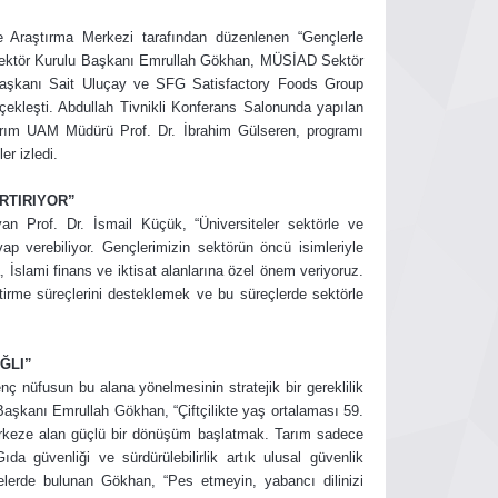
 Araştırma Merkezi tarafından düzenlenen “Gençlerle
Sektör Kurulu Başkanı Emrullah Gökhan, MÜSİAD Sektör
aşkanı Sait Uluçay ve SFG Satisfactory Foods Group
ekleşti. Abdullah Tivnikli Konferans Salonunda yapılan
arım UAM Müdürü Prof. Dr. İbrahim Gülseren, programı
er izledi.
ARTIRIYOR”
yan Prof. Dr. İsmail Küçük, “Üniversiteler sektörle ve
ap verebiliyor. Gençlerimizin sektörün öncü isimleriyle
 İslami finans ve iktisat alanlarına özel önem veriyoruz.
ştirme süreçlerini desteklemek ve bu süreçlerde sektörle
ĞLI”
ç nüfusun bu alana yönelmesinin stratejik bir gereklilik
şkanı Emrullah Gökhan, “Çiftçilikte yaş ortalaması 59.
erkeze alan güçlü bir dönüşüm başlatmak. Tarım sadece
da güvenliği ve sürdürülebilirlik artık ulusal güvenlik
yelerde bulunan Gökhan, “Pes etmeyin, yabancı dilinizi