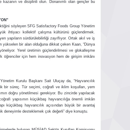
e kazanın ve disiplinli olun. Donanımlı olan gençler bu
YON”
rektiğini söyleyen SFG Satisfactory Foods Group Yönetim
k ihtiyacı kollektif çalışma kültürünü güçlendirmek.
 yapıların sürdürülebilirliği zayıflıyor. Ortak akıl ve iş
arın yükselen bir alan olduğuna dikkat çeken Kaan, “Dünya
 yöneliyor. Yerel üretimin güçlendirilmesi ve glokalleşme
rk öğrenciler için hem inovasyon hem de girişim imkânı
 Yönetim Kurulu Başkanı Sait Uluçay da, “Hayvancılık
ik bir süreç. Tür seçimi, coğrafi ve iklim koşulları, yem
ımın doğru yönetilmesi gerekiyor. Bu zincirde yapılacak
n coğrafi yapısının küçükbaş hayvancılığa önemli imkân
apı küçükbaş hayvancılık açısından büyük bir avantaj
atik deneyimle desteklemek çok değerli” diye konuştu.
ndirmelerde bulunan MÜSİAD Sektör Kurulları Komisyonu