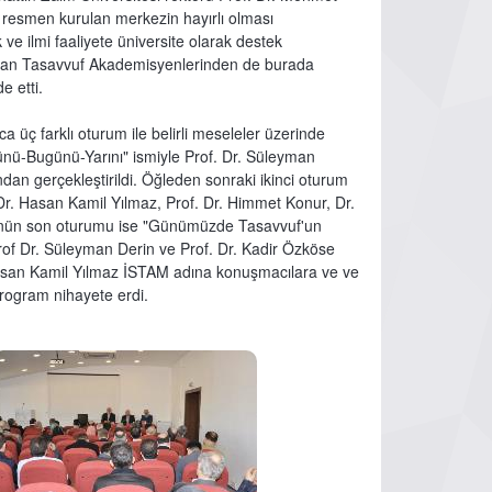
le resmen kurulan merkezin hayırlı olması
e ilmi faaliyete üniversite olarak destek
v alan Tasavvuf Akademisyenlerinden de burada
e etti.
üç farklı oturum ile belirli meseleler üzerinde
ünü-Bugünü-Yarını" ismiyle Prof. Dr. Süleyman
ndan gerçekleştirildi. Öğleden sonraki ikinci oturum
 Dr. Hasan Kamil Yılmaz, Prof. Dr. Himmet Konur, Dr.
 Günün son oturumu ise "Günümüzde Tasavvuf'un
rof Dr. Süleyman Derin ve Prof. Dr. Kadir Özköse
 Hasan Kamil Yılmaz İSTAM adına konuşmacılara ve ve
rogram nihayete erdi.