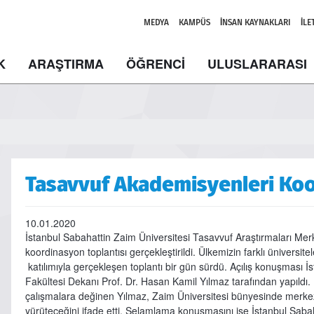
MEDYA
KAMPÜS
İNSAN KAYNAKLARI
İLE
K
ARAŞTIRMA
ÖĞRENCİ
ULUSLARARASI
Tasavvuf Akademisyenleri Koo
10.01.2020
İstanbul Sabahattin Zaim Üniversitesi Tasavvuf Araştırmaları Merk
koordinasyon toplantısı gerçekleştirildi. Ülkemizin farklı ünivers
katılımıyla gerçekleşen toplantı bir gün sürdü. Açılış konuşması İs
Fakültesi Dekanı Prof. Dr. Hasan Kamil Yılmaz tarafından yapıldı.
çalışmalara değinen Yılmaz, Zaim Üniversitesi bünyesinde merkezi
yürüteceğini ifade etti. Selamlama konuşmasını ise İstanbul Saba