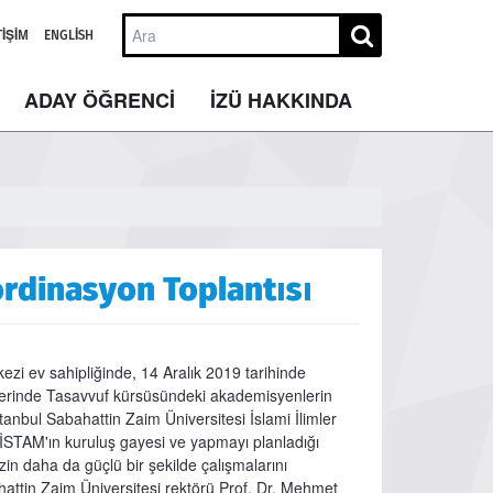
TIŞIM
ENGLISH
ADAY ÖĞRENCİ
İZÜ HAKKINDA
rdinasyon Toplantısı
ezi ev sahipliğinde, 14 Aralık 2019 tarihinde
itelerinde Tasavvuf kürsüsündeki akademisyenlerin
tanbul Sabahattin Zaim Üniversitesi İslami İlimler
 İSTAM'ın kuruluş gayesi ve yapmayı planladığı
n daha da güçlü bir şekilde çalışmalarını
hattin Zaim Üniversitesi rektörü Prof. Dr. Mehmet