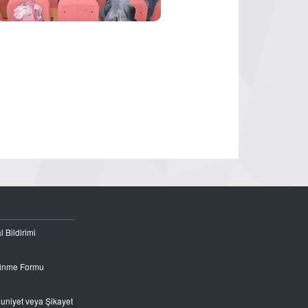
l Bildirimi
Edinme Formu
nuniyet veya Şikayet