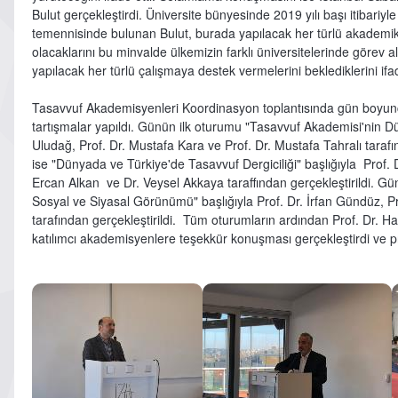
Bulut gerçekleştirdi. Üniversite bünyesinde 2019 yılı başı itibariy
temennisinde bulunan Bulut, burada yapılacak her türlü akademik v
olacaklarını bu minvalde ülkemizin farklı üniversitelerinde göre
yapılacak her türlü çalışmaya destek vermelerini beklediklerini ifad
Tasavvuf Akademisyenleri Koordinasyon toplantısında gün boyunca 
tartışmalar yapıldı. Günün ilk oturumu "Tasavvuf Akademisi'nin D
Uludağ, Prof. Dr. Mustafa Kara ve Prof. Dr. Mustafa Tahralı tarafı
ise "Dünyada ve Türkiye'de Tasavvuf Dergiciliği" başlığıyla Prof.
Ercan Alkan ve Dr. Veysel Akkaya taraffından gerçekleştirildi.
Sosyal ve Siyasal Görünümü" başlığıyla Prof. Dr. İrfan Gündüz, P
tarafından gerçekleştirildi. Tüm oturumların ardından Prof. Dr.
katılımcı akademisyenlere teşekkür konuşması gerçekleştirdi ve p