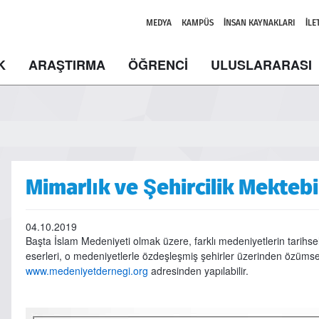
MEDYA
KAMPÜS
İNSAN KAYNAKLARI
İLE
K
ARAŞTIRMA
ÖĞRENCİ
ULUSLARARASI
Mimarlık ve Şehircilik Mektebi
04.10.2019
Başta İslam Medeniyeti olmak üzere, farklı medeniyetlerin tarihsel
eserleri, o medeniyetlerle özdeşleşmiş şehirler üzerinden özü
www.medeniyetdernegi.org
adresinden yapılabilir.