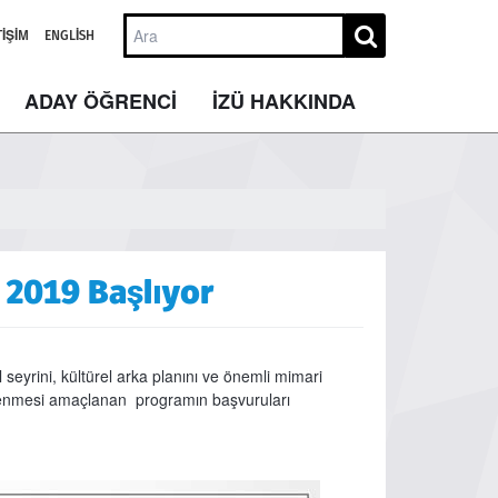
TIŞIM
ENGLISH
ADAY ÖĞRENCİ
İZÜ HAKKINDA
 2019 Başlıyor
 seyrini, kültürel arka planını ve önemli mimari
msenmesi amaçlanan programın başvuruları