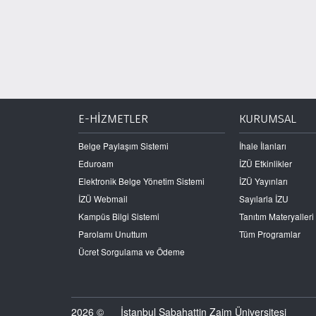
E-HİZMETLER
KURUMSAL
Belge Paylaşım Sistemi
İhale İlanları
Eduroam
İZÜ Etkinlikler
Elektronik Belge Yönetim Sistemi
İZÜ Yayınları
İZÜ Webmail
Sayılarla İZU
Kampüs Bilgi Sistemi
Tanıtım Materyalleri
Parolamı Unuttum
Tüm Programlar
Ücret Sorgulama ve Ödeme
2026 ©
İstanbul Sabahattin Zaim Üniversitesi