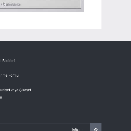
l Bildirimi
Edinme Formu
nuniyet veya Şikayet
ru
İletişim