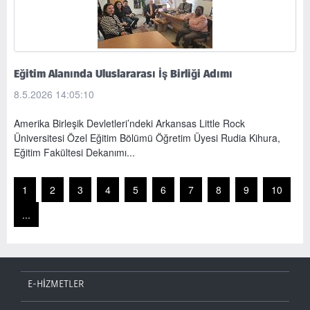
Eğitim Alanında Uluslararası İş Birliği Adımı
8.5.2026 14:05:10
Amerika Birleşik Devletleri’ndeki Arkansas Little Rock
Üniversitesi Özel Eğitim Bölümü Öğretim Üyesi Rudia Kihura,
Eğitim Fakültesi Dekanımı...
1
2
3
4
5
6
7
8
9
10
...
E-HİZMETLER