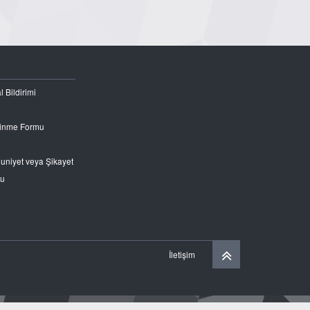
l Bildirimi
Edinme Formu
nuniyet veya Şikayet
ru
İletişim