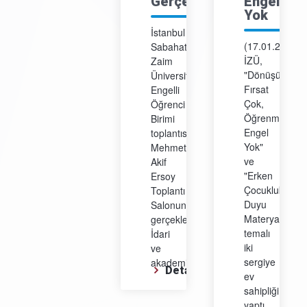
Gerçekleşti
Engel
Yok
İstanbul
(17.01.2025)
Sabahattin
İZÜ,
Zaim
"Dönüşümde
Üniversitesi
Fırsat
Engelli
Çok,
Öğrenci
Öğrenmeye
Birimi
Engel
toplantısı,
Yok"
Mehmet
ve
Akif
"Erken
Ersoy
Çocuklukta
Toplantı
Duyu
Salonunda
Materyalleri"
gerçekleşti.
temalı
İdari
iki
ve
sergiye
akademik...
Detay
ev
sahipliği
yaptı....