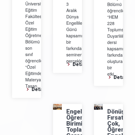
Üniversitesi
3
Bölümü
Eğitim
Aralık
öğrencileri,
Fakültesi
Dünya
“HEM
Özel
Engelliler
228
Eğitim
Günü
Toplumsal
Öğretmenliği
kapsamında
Duyarlılık”
Bölümü
bir
dersi
son
farkındalık
kapsamında
sınıf
semineri
farkındalık
öğrencileri,
gerçekleştirdi....
oluşturan
Detay
“Özel
bir
Eğitimde
etki...
Detay
Materyal
Tasarı...
Detay
Engelli
Dönüşüm
Öğrenci
Fırsat
Birimi
Çok,
Toplantısı
Öğrenme