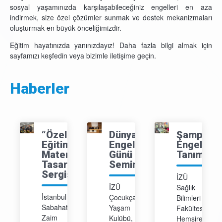
sosyal yaşamınızda karşılaşabileceğiniz engelleri en aza
indirmek, size özel çözümler sunmak ve destek mekanizmaları
oluşturmak en büyük önceliğimizdir.
Eğitim hayatınızda yanınızdayız! Daha fazla bilgi almak için
sayfamızı keşfedin veya bizimle iletişime geçin.
Haberler
“Özel
Dünya
Şampiyon
Eğitimde
Engelliler
Engel
Materyal
Günü
Tanımaz
Tasarımı”
Semineri
Sergisi
İZÜ
İZÜ
Sağlık
İstanbul
Çocukça
Bilimleri
Sabahattin
Yaşam
Fakültesi
Zaim
Kulübü,
Hemşirelik