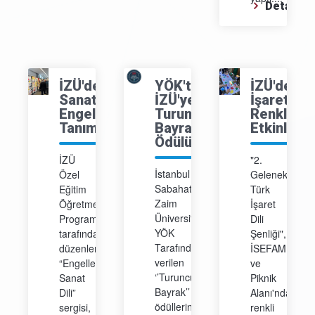
Detay
İZÜ'de
YÖK'ten
İZÜ'de
Sanat
İZÜ'ye
İşaretlerl
Engel
Turuncu
Renklene
Tanımadı
Bayrak
Etkinlik
Ödülü!
İZÜ
"2.
İstanbul
Özel
Geleneksel
Sabahattin
Eğitim
Türk
Zaim
Öğretmenliği
İşaret
Üniversitesi,
Programı
Dili
YÖK
tarafından
Şenliği",
Tarafından
düzenlenen
İSEFAM
verilen
“Engellerin
ve
‘’Turuncu
Sanat
Piknik
Bayrak’’
Dili”
Alanı'nda
ödüllerine
sergisi,
renkli