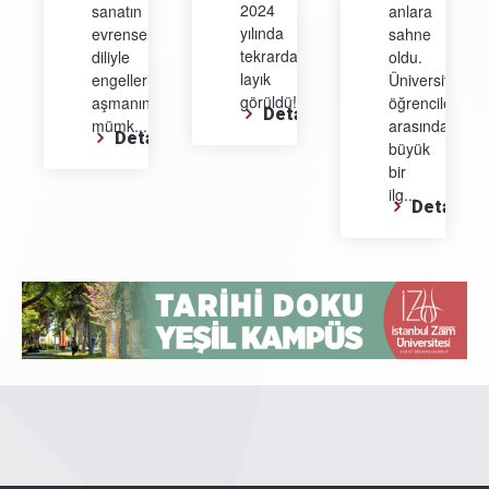
2024
sanatın
anlara
yılında
evrensel
sahne
tekrardan
diliyle
oldu.
layık
engelleri
Üniversite
görüldü!...
aşmanın
öğrencileri
Detay
mümk...
arasında
Detay
büyük
bir
ilg...
Detay