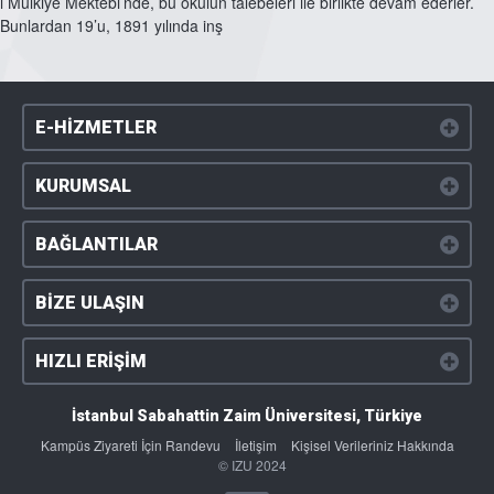
i Mülkiye Mektebi’nde, bu okulun talebeleri ile birlikte devam ederler.
Bunlardan 19’u, 1891 yılında inş
E-HİZMETLER
KURUMSAL
BAĞLANTILAR
BİZE ULAŞIN
HIZLI ERİŞİM
İstanbul Sabahattin Zaim Üniversitesi, Türkiye
Kampüs Ziyareti İçin Randevu
İletişim
Kişisel Verileriniz Hakkında
© IZU 2024