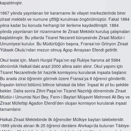
kapatılmıştır.
1867 yılında yayınlanan bir kararname ile vilayet merkezlerinde birer
ziraat mektebi ve numune çiftliği kurulması öngörülmüştür. Fakat 1884
yılına kadar bu konuda herhangi bir ilerleme kaydedilmiştir. 1884
yılında yayınlanan bir nizamname ile Ziraat Mektebi kuruluş çalışmaları
başlatılmıştır. Bu yıllarda Ticaret Nezareti bünyesinde Ziraat Müdür-i
Umumiyesi kurulur. Bu Müdürlüğün başına, Fransa’nın Grinyon Ziraat
Yüksek Okulu’ndan mezun olmuş Agop Amaysan Efendi getirilir.
Okul tesisi için, Mısırlı Hurşid Paşa’nın eşi Rukiye hanıma ait 5984
dönümlük Halkalı’daki arazi 2000 altına satın alınır. Okul yapımı için
Ticaret Nezaretinde bir hazırlık komisyonu kurularak inşaata başlanır.
Bu arada zirai öğrenim görmek üzere Fransa’ya 8 öğrenci gönderilir.
İnşaatın birinci bölümü bitince tahsisat da biter. İnşaat iki yıl bu şekilde
bekler. Daha sonra Zihni Paşa’nın Ticaret Nazırlığı döneminde Ziraat
Müdür-i Umumisi Nuri Bey, Fenn-i Baytari Müşaviri Mehmed Ali Bey ve
Ziraat Müfettişi Agadon Efendi’den oluşan komisyon kurularak inşaat
tamamlanır.
Halkalı Ziraat Mektebinde ilk öğrenciler Mülkiye baytarı talebeleridir.
1889 yılında alınan ilk 25 öğrenci derslere Ahırkapı’da bulunan Tıbbiye-