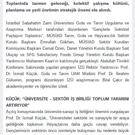
Toplantıda tarımın geleceği, kolektif çalışma kültürü,
planlama ve yerli üretimin stratejik önemi ele alındı.
İstanbul Sabahattin Zaim Üniversitesi Gıda ve Tarım Uygulama ve
Araştırma Merkezi tarafından düzenlenen “Gençlerle Sektörel
Paylaşım Toplantısı”, MÜSİAD Tarım, Gıda ve Hayvancılık Sektör
Kurulu Başkanı Emrullah Gökhan, MÜSİAD Sektör Kurulları
Komisyonu Başkanı Cemal Özen, Danet Yönetim Kurulu Başkanı Sait
Uluçay ve SFG Satisfactory Foods Group Yönetim Kurulu Başkan
Yardımcısı Muharrem Kaan’ın katılımıyla gerçekleşti. Abdullah Tivnikli
Konferans Salonunda yapılan programı İZÜ Rektör Yardımcısı Prof.
Dr. İsmail Küçük, Gıda ve Tarım UAM Müdürü Prof. Dr. İbrahim
Gülseren, programı düzenleyen İZÜ araştırmacısı Bilal Çakır ile
akademisyenler ve öğrenciler izledi.
KÜÇÜK: “ÜNİVERSİTE - SEKTÖR İŞ BİRLİĞİ TOPLUM YARARINI
ARTIRIYOR”
Açılış konuşmasında üniversite-sanayi iş birliğinin önemini vurgulayan
Prof. Dr. İsmail Küçük, “Üniversiteler sektörle ve sanayiyle bir araya
geldiğinde toplumun ihtiyaçlarına daha güçlü cevap verebiliyor.
Gençlerimizin sektörün öncü isimleriyle buluşması bu nedenle büyük