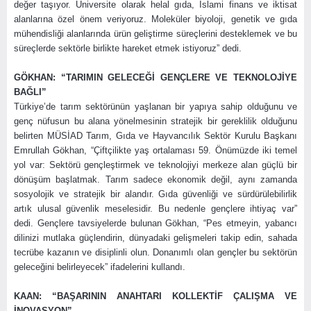
değer taşıyor. Üniversite olarak helal gıda, İslami finans ve iktisat
alanlarına özel önem veriyoruz. Moleküler biyoloji, genetik ve gıda
mühendisliği alanlarında ürün geliştirme süreçlerini desteklemek ve bu
süreçlerde sektörle birlikte hareket etmek istiyoruz” dedi.
GÖKHAN: “TARIMIN GELECEĞİ GENÇLERE VE TEKNOLOJİYE
BAĞLI”
Türkiye’de tarım sektörünün yaşlanan bir yapıya sahip olduğunu ve
genç nüfusun bu alana yönelmesinin stratejik bir gereklilik olduğunu
belirten MÜSİAD Tarım, Gıda ve Hayvancılık Sektör Kurulu Başkanı
Emrullah Gökhan, “Çiftçilikte yaş ortalaması 59. Önümüzde iki temel
yol var: Sektörü gençleştirmek ve teknolojiyi merkeze alan güçlü bir
dönüşüm başlatmak. Tarım sadece ekonomik değil, aynı zamanda
sosyolojik ve stratejik bir alandır. Gıda güvenliği ve sürdürülebilirlik
artık ulusal güvenlik meselesidir. Bu nedenle gençlere ihtiyaç var”
dedi. Gençlere tavsiyelerde bulunan Gökhan, “Pes etmeyin, yabancı
dilinizi mutlaka güçlendirin, dünyadaki gelişmeleri takip edin, sahada
tecrübe kazanın ve disiplinli olun. Donanımlı olan gençler bu sektörün
geleceğini belirleyecek” ifadelerini kullandı.
KAAN: “BAŞARININ ANAHTARI KOLLEKTİF ÇALIŞMA VE
İNOVASYON”