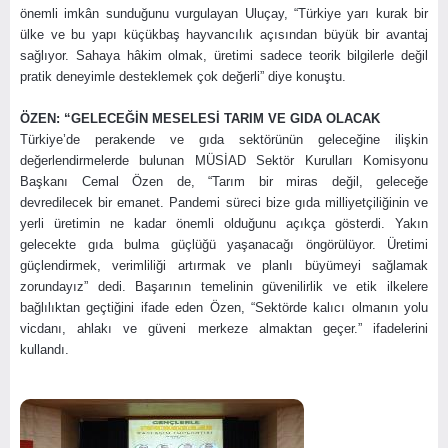
önemli imkân sunduğunu vurgulayan Uluçay, “Türkiye yarı kurak bir
ülke ve bu yapı küçükbaş hayvancılık açısından büyük bir avantaj
sağlıyor. Sahaya hâkim olmak, üretimi sadece teorik bilgilerle değil
pratik deneyimle desteklemek çok değerli” diye konuştu.
ÖZEN: “GELECEĞİN MESELESİ TARIM VE GIDA OLACAK
Türkiye’de perakende ve gıda sektörünün geleceğine ilişkin
değerlendirmelerde bulunan MÜSİAD Sektör Kurulları Komisyonu
Başkanı Cemal Özen de, “Tarım bir miras değil, geleceğe
devredilecek bir emanet. Pandemi süreci bize gıda milliyetçiliğinin ve
yerli üretimin ne kadar önemli olduğunu açıkça gösterdi. Yakın
gelecekte gıda bulma güçlüğü yaşanacağı öngörülüyor. Üretimi
güçlendirmek, verimliliği artırmak ve planlı büyümeyi sağlamak
zorundayız” dedi. Başarının temelinin güvenilirlik ve etik ilkelere
bağlılıktan geçtiğini ifade eden Özen, “Sektörde kalıcı olmanın yolu
vicdanı, ahlakı ve güveni merkeze almaktan geçer.” ifadelerini
kullandı.