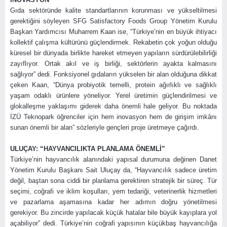
Gıda sektöründe kalite standartlarının korunması ve yükseltilmesi
gerektiğini söyleyen SFG Satisfactory Foods Group Yönetim Kurulu
Başkan Yardımcısı Muharrem Kaan ise, “Türkiye’nin en büyük ihtiyacı
kollektif çalışma kültürünü güçlendirmek. Rekabetin çok yoğun olduğu
küresel bir dünyada birlikte hareket etmeyen yapıların sürdürülebilirliği
zayıflıyor. Ortak akıl ve iş birliği, sektörlerin ayakta kalmasını
sağlıyor” dedi. Fonksiyonel gıdaların yükselen bir alan olduğuna dikkat
çeken Kaan, “Dünya probiyotik temelli, protein ağırlıklı ve sağlıklı
yaşam odaklı ürünlere yöneliyor. Yerel üretimin güçlendirilmesi ve
glokalleşme yaklaşımı giderek daha önemli hale geliyor. Bu noktada
İZÜ Teknopark öğrenciler için hem inovasyon hem de girişim imkânı
sunan önemli bir alan” sözleriyle gençleri proje üretmeye çağırdı.
ULUÇAY: “HAYVANCILIKTA PLANLAMA ÖNEMLİ”
Türkiye’nin hayvancılık alanındaki yapısal durumuna değinen Danet
Yönetim Kurulu Başkanı Sait Uluçay da, “Hayvancılık sadece üretim
değil, baştan sona ciddi bir planlama gerektiren stratejik bir süreç. Tür
seçimi, coğrafi ve iklim koşulları, yem tedariği, veterinerlik hizmetleri
ve pazarlama aşamasına kadar her adımın doğru yönetilmesi
gerekiyor. Bu zincirde yapılacak küçük hatalar bile büyük kayıplara yol
açabiliyor” dedi. Türkiye’nin coğrafi yapısının küçükbaş hayvancılığa