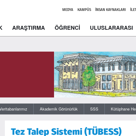
MEDYA
KAMPÜS
İNSAN KAYNAKLARI
İLE
K
ARAŞTIRMA
ÖĞRENCİ
ULUSLARARASI
Veritabanlarımız
Akademik Görünürlük
SSS
Kütüphane He
Tez Talep Sistemi (TÜBESS)