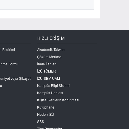
HIZLI ERİŞİM
l Bildirimi
Akademik Takvim
Çözüm Merkezi
Edinme Formu
İhale İlanları
İZÜ TÖMER
nuniyet veya Şikayet
İZÜ-SEM UAM
ru
Kampüs Bilgi Sistemi
Kampüs Haritası
Kişisel Verilerin Korunması
Kütüphane
Neden İZÜ
SSS
Tüm Programlar