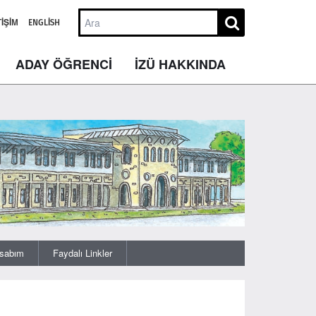
TIŞIM
ENGLISH
ADAY ÖĞRENCİ
İZÜ HAKKINDA
sabım
Faydalı Linkler