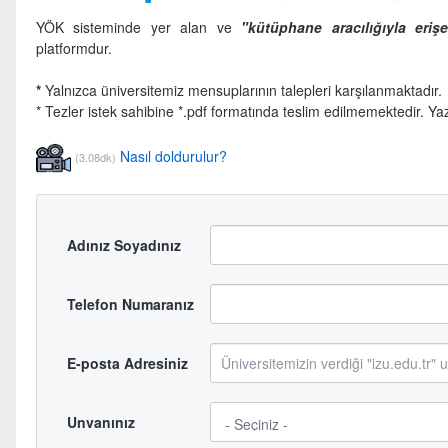
YÖK sisteminde yer alan ve
"
kütüphane aracılığıyla erişeb
platformdur.
*
Yalnızca üniversitemiz mensuplarının talepleri karşılanmaktadır.
* Tezler istek sahibine *.pdf formatında teslim edilmemektedir. Yazıc
Nasıl doldurulur?
(3.08dk)
Adınız Soyadınız
Telefon Numaranız
E-posta Adresiniz
Unvanınız