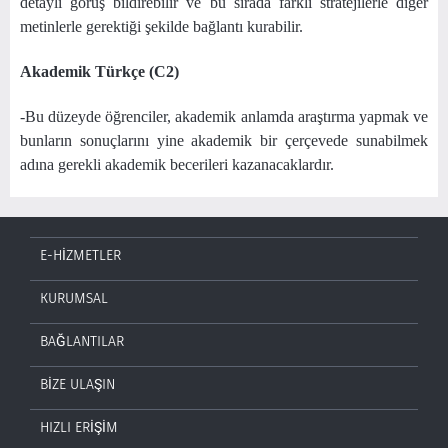
detaylı görüş bildirebilir ve bu sırada farklı stratejilerle diğer
metinlerle gerektiği şekilde bağlantı kurabilir.
Akademik Türkçe (C2)
-Bu düzeyde öğrenciler, akademik anlamda araştırma yapmak ve
bunların sonuçlarını yine akademik bir çerçevede sunabilmek
adına gerekli akademik becerileri kazanacaklardır.
E-HİZMETLER
KURUMSAL
BAĞLANTILAR
BİZE ULAŞIN
HIZLI ERİŞİM