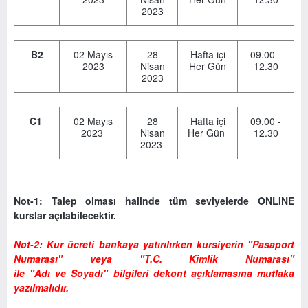
2023
B2
02 Mayıs
28
Hafta içi
09.00 -
2023
Nisan
Her Gün
12.30
2023
C1
02 Mayıs
28
Hafta içi
09.00 -
2023
Nisan
Her Gün
12.30
2023
Not-1:
Talep olması halinde tüm seviyelerde ONLINE
kurslar açılabilecektir.
Not-2: Kur ücreti bankaya yatırılırken kursiyerin "Pasaport
Numarası" veya
"T.C. Kimlik Numarası"
ile
"Adı
ve
Soyadı"
bilgileri dekont açıklamasına mutlaka
yazılmalıdır.