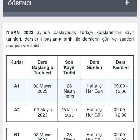
ÖĞRENCI
NİSAN 2023
ayında başlayacak Türkçe kurslarımızın kayıt
tarihleri, derslerin başlama tarihi ile derslerin gün ve saatleri
aşağıda verilmiştir.
Kurlar
Ders
Son
Ders
Ders
Başlangıç
Kayıt
Günleri
Saatleri
Tarihleri
Tarihi
A1
02 Mayıs
28
Hafta içi
09.00 -
2023
Nisan
Her Gün
12.30
2023
A2
02 Mayıs
Hafta içi
09.00 -
28 Nisan
2023
Her Gün
12.30
2023
B1
02 Mayıs
28
Hafta içi
09.00 -
2023
Nisan
Her Gün
12.30