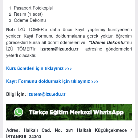
Pasaport Fotokopisi
Resim (1 adet)
Ödeme Dekontu
Not:
İZÜ TÖMER’e daha önce kayıt yaptırmış kursiyerlerin
yeniden Kayıt Formunu doldurmalarına gerek yoktur, öğrenim
görecekleri kursa ait ücreti ödemeleri ve
“Ödeme Dekontu”
nu
İZÜ TÖMER'in
izutem@izu.edu.tr
adresine göndermeleri
yeterli olacaktır.
Kurs ücretleri için tıklayınız >>>
Kayıt Formunu doldurmak için tıklayınız >>>
Bilgi İçin:
izutem@izu.edu.tr
Adres:
Halkalı Cad. No: 281 Halkalı Küçükçekmece /
İSTANBUL 34303