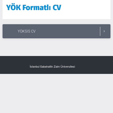
YÖK Formatlı CV
YÖKSİS CV
İstanbul Sabahattin Zaim Üniversitesi