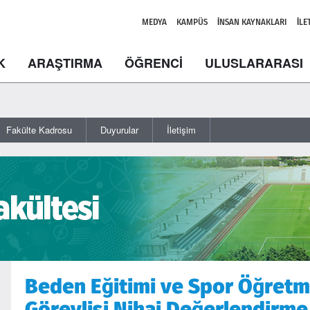
MEDYA
KAMPÜS
İNSAN KAYNAKLARI
İLE
K
ARAŞTIRMA
ÖĞRENCİ
ULUSLARARASI
Fakülte Kadrosu
Duyurular
İletişim
Beden Eğitimi ve Spor Öğretm
Görevlisi Nihai Değerlendirme