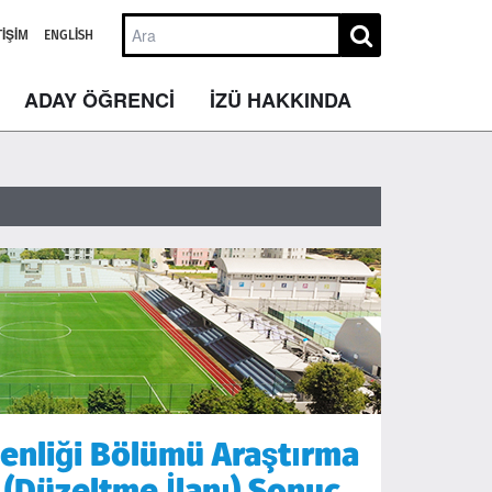
TIŞIM
ENGLISH
ADAY ÖĞRENCİ
İZÜ HAKKINDA
enliği Bölümü Araştırma
 (Düzeltme İlanı) Sonuç