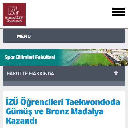
MENÜ
FAKÜLTE HAKKINDA
İZÜ Öğrencileri Taekwondoda
Gümüş ve Bronz Madalya
Kazandı