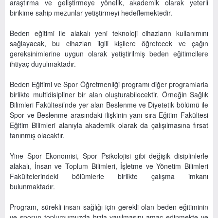
araştırma ve geliştirmeye yönelik, akademik olarak yeterli
birikime sahip mezunlar yetiştirmeyi hedeflemektedir.
Beden eğitimi ile alakalı yeni teknoloji cihazların kullanımını
sağlayacak, bu cihazları ilgili kişilere öğretecek ve çağın
gereksinimlerine uygun olarak yetiştirilmiş beden eğitimcilere
ihtiyaç duyulmaktadır.
Beden Eğitimi ve Spor Öğretmenliği programı diğer programlarla
birlikte multidisipliner bir alan oluşturabilecektir. Örneğin Sağlık
Bilimleri Fakültesi’nde yer alan Beslenme ve Diyetetik bölümü ile
Spor ve Beslenme arasındaki ilişkinin yanı sıra Eğitim Fakültesi
Eğitim Bilimleri alanıyla akademik olarak da çalışılmasına fırsat
tanınmış olacaktır.
Yine Spor Ekonomisi, Spor Psikolojisi gibi değişik disiplinlerle
alakalı, İnsan ve Toplum Bilimleri, İşletme ve Yönetim Bilimleri
Fakültelerindeki bölümlerle birlikte çalışma imkanı
bulunmaktadır.
Program, sürekli insan sağlığı için gerekli olan beden eğitiminin
ve sporun toplumumuzda hızla yayılmasını amaç edinmekte ve