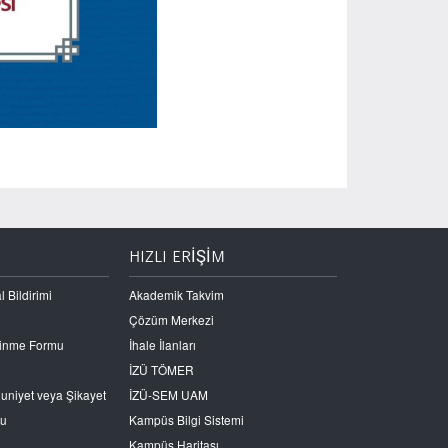
HIZLI ERİŞİM
l Bildirimi
Akademik Takvim
Çözüm Merkezi
Edinme Formu
İhale İlanları
İZÜ TÖMER
nuniyet veya Şikayet
İZÜ-SEM UAM
ru
Kampüs Bilgi Sistemi
Kampüs Haritası