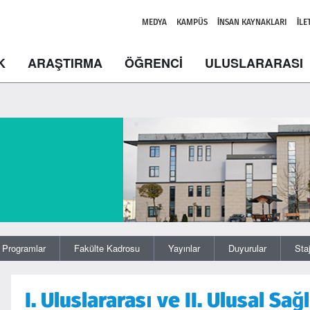
MEDYA
KAMPÜS
İNSAN KAYNAKLARI
İLE
K
ARAŞTIRMA
ÖĞRENCİ
ULUSLARARASI
Programlar
Fakülte Kadrosu
Yayınlar
Duyurular
Sta
I. Uluslararası ve II. Ulusal Sağ