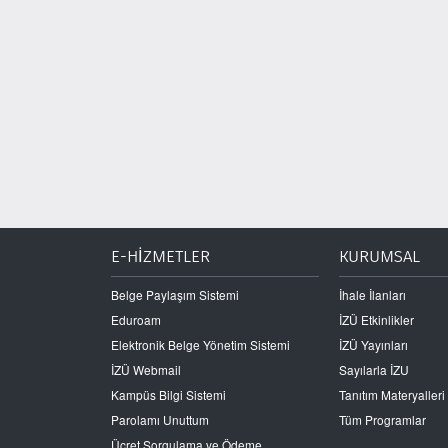
E-HİZMETLER
KURUMSAL
Belge Paylaşım Sistemi
İhale İlanları
Eduroam
İZÜ Etkinlikler
Elektronik Belge Yönetim Sistemi
İZÜ Yayınları
İZÜ Webmail
Sayılarla İZU
Kampüs Bilgi Sistemi
Tanıtım Materyalleri
Parolamı Unuttum
Tüm Programlar
Ücret Sorgulama ve Ödeme