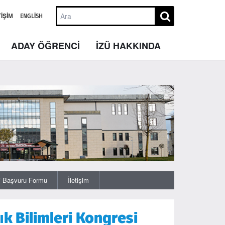
TIŞIM
ENGLISH
ADAY ÖĞRENCİ
İZÜ HAKKINDA
j Başvuru Formu
İletişim
lık Bilimleri Kongresi