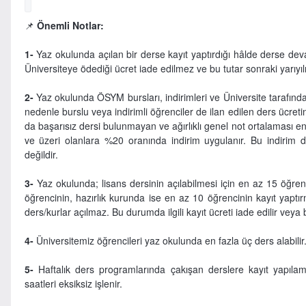
📌
Önemli Notlar:
1-
Yaz okulunda açılan bir derse kayıt yaptırdığı hâlde derse d
Üniversiteye ödediği ücret iade edilmez ve bu tutar sonraki yarıy
2-
Yaz okulunda ÖSYM bursları, indirimleri ve Üniversite tarafından
nedenle burslu veya indirimli öğrenciler de ilan edilen ders ücretin
da başarısız dersi bulunmayan ve ağırlıklı genel not ortalaması e
ve üzeri olanlara %20 oranında indirim uygulanır. Bu indirim d
değildir.
3-
Yaz okulunda; lisans dersinin açılabilmesi için en az 15 öğren
öğrencinin, hazırlık kurunda ise en az 10 öğrencinin kayıt yaptı
ders/kurlar açılmaz. Bu durumda ilgili kayıt ücreti iade edilir veya
4-
Üniversitemiz öğrencileri yaz okulunda en fazla üç ders alabilir
5-
Haftalık ders programlarında çakışan derslere kayıt yapıl
saatleri eksiksiz işlenir.