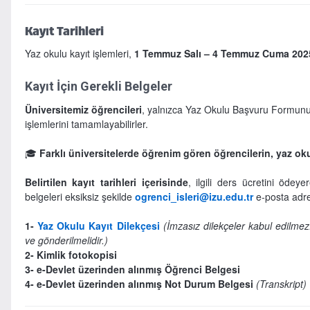
Kayıt Tarihleri
Yaz okulu kayıt işlemleri,
1 Temmuz Salı – 4 Temmuz Cuma 202
Kayıt İçin Gerekli Belgeler
Üniversitemiz öğrencileri
, yalnızca Yaz Okulu Başvuru Formunu d
işlemlerini tamamlayabilirler.
🎓
Farklı üniversitelerde öğrenim gören öğrencilerin, yaz oku
Belirtilen kayıt tarihleri içerisinde
, ilgili ders ücretini ödey
belgeleri eksiksiz şekilde
ogrenci_isleri@izu.edu.tr
e-posta adre
1-
Yaz Okulu Kayıt Dilekçesi
(İmzasız dilekçeler kabul edilmez.
ve gönderilmelidir.)
2-
Kimlik fotokopisi
3-
e-Devlet üzerinden alınmış Öğrenci Belgesi
4-
e-Devlet üzerinden alınmış Not Durum Belgesi
(Transkript)