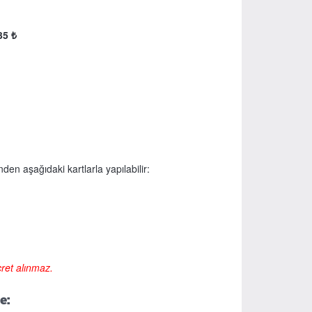
35 ₺
den aşağıdaki kartlarla yapılabilir:
cret alınmaz.
e: