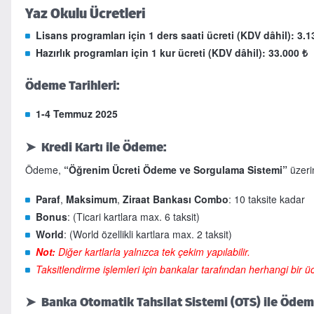
Yaz Okulu Ücretleri
Lisans programları için 1 ders saati ücreti (KDV dâhil): 3.1
Hazırlık programları için 1 kur ücreti (KDV dâhil): 33.000 ₺
Ödeme Tarihleri:
1-4 Temmuz 2025
➤ Kredi Kartı ile Ödeme:
Ödeme,
“Öğrenim Ücreti Ödeme ve Sorgulama Sistemi”
üzerin
Paraf
,
Maksimum
,
Ziraat Bankası Combo
: 10 taksite kadar
Bonus
: (Ticari kartlara max. 6 taksit)
World
: (World özellikli kartlara max. 2 taksit)
Not:
Diğer kartlarla yalnızca tek çekim yapılabilir.
Taksitlendirme işlemleri için bankalar tarafından herhangi bir ü
➤ Banka Otomatik Tahsilat Sistemi (OTS) ile Ödem