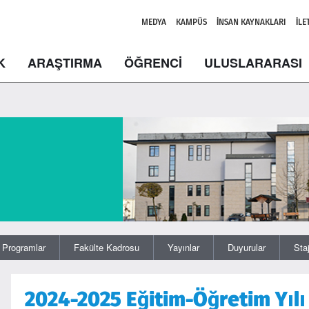
MEDYA
KAMPÜS
İNSAN KAYNAKLARI
İLE
K
ARAŞTIRMA
ÖĞRENCİ
ULUSLARARASI
Programlar
Fakülte Kadrosu
Yayınlar
Duyurular
Sta
2024-2025 Eğitim-Öğretim Yıl