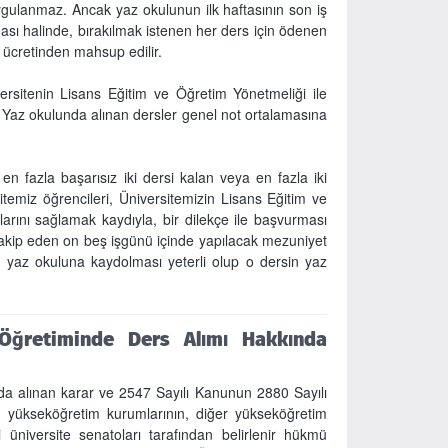
gulanmaz. Ancak yaz okulunun ilk haftasının son iş
ması halinde, bırakılmak istenen her ders için ödenen
m ücretinden mahsup edilir.
ersitenin Lisans Eğitim ve Öğretim Yönetmeliği ile
. Yaz okulunda alınan dersler genel not ortalamasına
 fazla başarısız iki dersi kalan veya en fazla iki
emiz öğrencileri, Üniversitemizin Lisans Eğitim ve
arını sağlamak kaydıyla, bir dilekçe ile başvurması
nı takip eden on beş işgünü içinde yapılacak mezuniyet
in yaz okuluna kaydolması yeterli olup o dersin yaz
Öğretiminde Ders Alımı Hakkında
da alınan karar ve 2547 Sayılı Kanunun 2880 Sayılı
 yükseköğretim kurumlarının, diğer yükseköğretim
 üniversite senatoları tarafından belirlenir hükmü