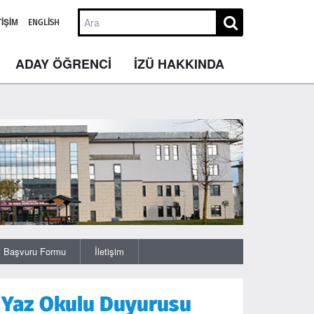
TIŞIM
ENGLISH
ADAY ÖĞRENCİ
İZÜ HAKKINDA
j Başvuru Formu
İletişim
ı Yaz Okulu Duyurusu