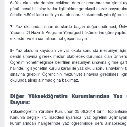
6-
Yaz okulunda dersten çekilme, ders ekleme-bırakma işlemi uy
günü mesai bitimine kadar ilgili birime gerekçeli olarak başvurul
ücretin %50’si iade edilir ya da bir sonraki akademik yılın öğreni
7-
Yaz okulunda alınan derslerde başarı değerlendirmesi, Üniv
Yabancı Dil Hazırlık Programı Yönergesi hükümlerine göre yapılır
etki eder ve en son alınan not geçerli sayılır.
8-
Yaz okuluna kaydolan ve yaz okulu sonunda mezuniyet için en
dersin sınavına girerek mezun olabilecek durumda olan Üniversit
Öğretim Yönetmeliğinde belirtilen mezuniyet sınavına girme şartl
halinde, ilgili yönetim kurulu kararı ile yaz okulu sonu sınavları
sınavına girebilir. Öğrencinin mezuniyet sınavına girebilmesi iç
okulunda alınıp alınmadığına bakılmaz.
Diğer Yükseköğretim Kurumlarından Yaz 
Duyuru:
Yükseköğretim Yürütme Kurulunun 25.06.2014 tarihli toplantısın
Kanunla değişik 7/c maddesi uyarınca, yaz öğretimi açılmayan
kurumlarından hangilerinde yaz öğretiminde ders alınabileceği