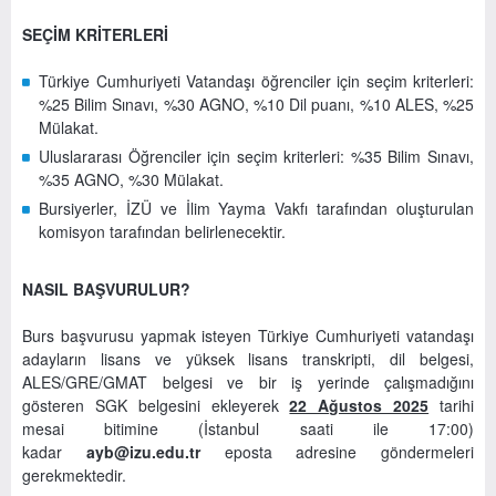
SEÇİM KRİTERLERİ
Türkiye Cumhuriyeti Vatandaşı öğrenciler için seçim kriterleri:
%25 Bilim Sınavı, %30 AGNO, %10 Dil puanı, %10 ALES, %25
Mülakat.
Uluslararası Öğrenciler için seçim kriterleri: %35 Bilim Sınavı,
%35 AGNO, %30 Mülakat.
Bursiyerler, İZÜ ve İlim Yayma Vakfı tarafından oluşturulan
komisyon tarafından belirlenecektir.
NASIL BAŞVURULUR?
Burs başvurusu yapmak isteyen Türkiye Cumhuriyeti vatandaşı
adayların lisans ve yüksek lisans transkripti, dil belgesi,
ALES/GRE/GMAT belgesi ve bir iş yerinde çalışmadığını
gösteren SGK belgesini ekleyerek
22 Ağustos 2025
tarihi
mesai bitimine (İstanbul saati ile 17:00)
kadar
ayb@izu.edu.tr
eposta adresine göndermeleri
gerekmektedir.