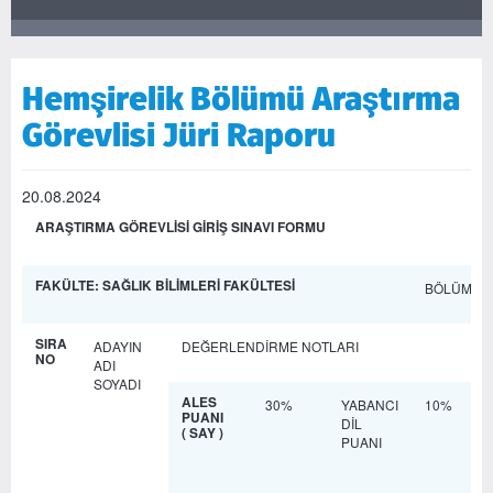
Hemşirelik Bölümü Araştırma
Görevlisi Jüri Raporu
20.08.2024
ARAŞTIRMA GÖREVLİSİ GİRİŞ SINAVI FORMU
FAKÜLTE: SAĞLIK BİLİMLERİ FAKÜLTESİ
BÖLÜM: H
SIRA
ADAYIN
DEĞERLENDİRME NOTLARI
NO
ADI
SOYADI
ALES
30%
YABANCI
10%
PUANI
DİL
( SAY )
PUANI