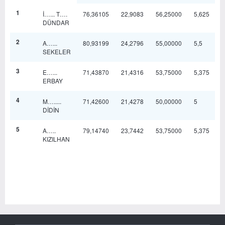
1
İ…... T….
76,36105
22,9083
56,25000
5,625
8
DÜNDAR
2
A…...
80,93199
24,2796
55,00000
5,5
8
SEKELER
3
E…...
71,43870
21,4316
53,75000
5,375
7
ERBAY
4
M….....
71,42600
21,4278
50,00000
5
8
DİDİN
5
A…..
79,14740
23,7442
53,75000
5,375
8
KIZILHAN